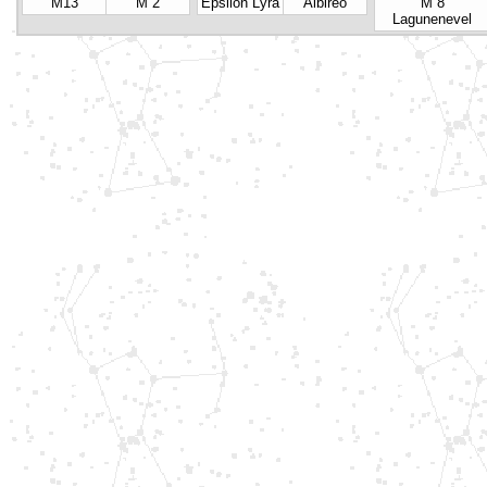
M13
M 2
Epsilon Lyra
Albireo
M 8
Lagunenevel