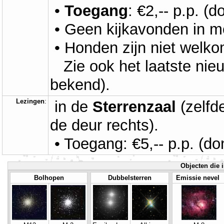
•
Toegang
: €2,-- p.p. (d
• Geen kijkavonden in m
• Honden zijn niet welko
Zie ook het laatste nie
bekend).
Lezingen
:
in de
Sterrenzaal
(zelfd
de deur rechts).
• Toegang: €5,-- p.p. (don
Objecten die i
Bolhopen
Dubbelsterren
Emissie nevel