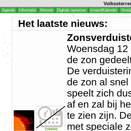
Volkssterre
Agenda
Informatie
Historie
Digitale opnames
(maan)Kalender
Verwi
Het laatste nieuws:
Zonsverduist
Woensdag 12 a
de zon gedeelt
De verduisteri
de zon al snel
speelt zich du
af en zal bij h
te zien zijn. D
met speciale z