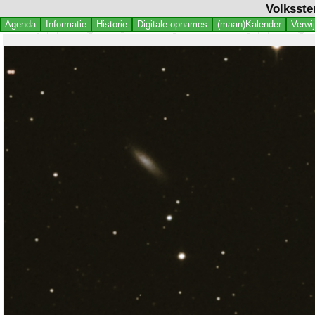
Volksste
Agenda
Informatie
Historie
Digitale opnames
(maan)Kalender
Verwi