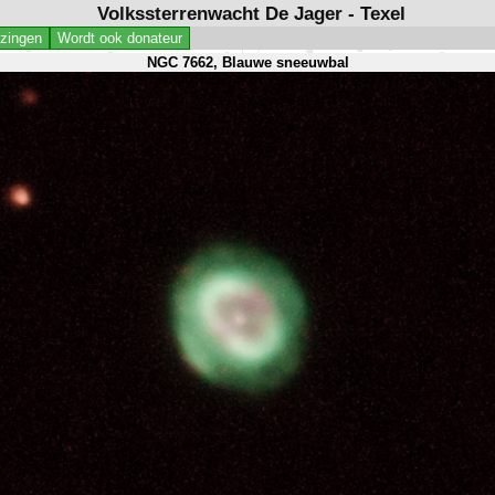
Volkssterrenwacht De Jager - Texel
jzingen
Wordt ook donateur
NGC 7662, Blauwe sneeuwbal