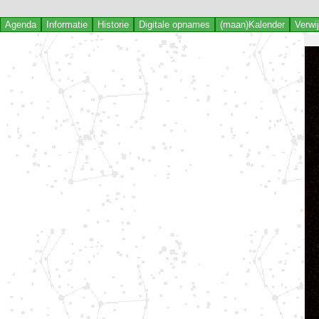
Agenda
Informatie
Historie
Digitale opnames
(maan)Kalender
Verwi