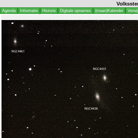
Volksste
Agenda
Informatie
Historie
Digitale opnames
(maan)Kalender
Verwi