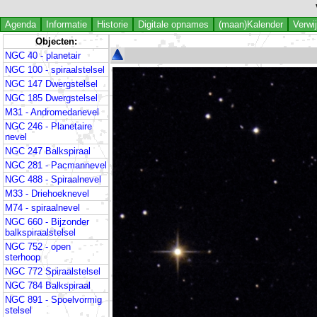
Agenda
Informatie
Historie
Digitale opnames
(maan)Kalender
Verwi
Objecten:
NGC 40 - planetair
NGC 100 - spiraalstelsel
NGC 147 Dwergstelsel
NGC 185 Dwergstelsel
M31 - Andromedanevel
NGC 246 - Planetaire
nevel
NGC 247 Balkspiraal
NGC 281 - Pacmannevel
NGC 488 - Spiraalnevel
M33 - Driehoeknevel
M74 - spiraalnevel
NGC 660 - Bijzonder
balkspiraalstelsel
NGC 752 - open
sterhoop
NGC 772 Spiraalstelsel
NGC 784 Balkspiraal
NGC 891 - Spoelvormig
stelsel