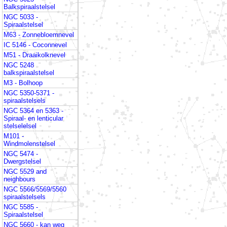
Balkspiraalstelsel
NGC 5033 -
Spiraalstelsel
M63 - Zonnebloemnevel
IC 5146 - Coconnevel
M51 - Draaikolknevel
NGC 5248
balkspiraalstelsel
M3 - Bolhoop
NGC 5350-5371 -
spiraalstelsels
NGC 5364 en 5363 -
Spiraal- en lenticular
stelselelsel
M101 -
Windmolenstelsel
NGC 5474 -
Dwergstelsel
NGC 5529 and
neighbours
NGC 5566/5569/5560
spiraalstelsels
NGC 5585 -
Spiraalstelsel
NGC 5660 - kan weg