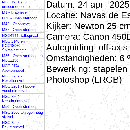
Datum: 24 april 2025
NGC 1931 -
emissie/reflectie
Locatie: Navas de E
M1 - Krabnevel
M36 - Open sterhoop
Kijker: Newton 25 cm
M42 - Orionnevel
M37 - Open sterhoop
Camera: Canon 450D 
NGC4144 Balkspiraal
NGC 2146 en
Autoguiding: off-ax
PGC18960 -
Spiraalstelsels
Omstandigheden: 6 º
M35 - Open sterhoop en
NGC2158
Bewerking: stapelen
NGC 2174 -
Apekopnevel
NGC 2237 -
Photoshop (LRGB)
Rosettenevel
NGC 2261 - Hubble
variabele nevel
NGC 2264 -
Kerstboomnevel
M50 - Open sterhoop
NGC 2366 Onregelmatig
stelsel
NGC 2392 -
Eskimonevel