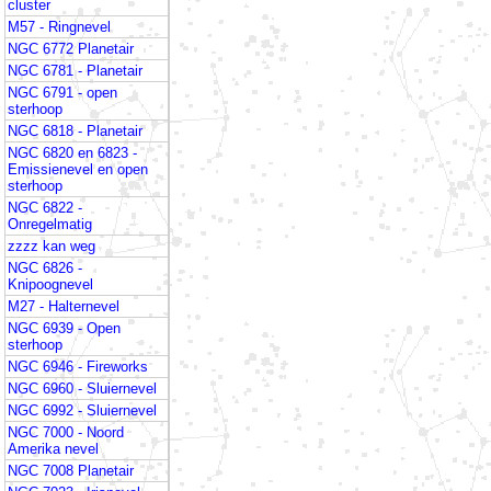
cluster
M57 - Ringnevel
NGC 6772 Planetair
NGC 6781 - Planetair
NGC 6791 - open
sterhoop
NGC 6818 - Planetair
NGC 6820 en 6823 -
Emissienevel en open
sterhoop
NGC 6822 -
Onregelmatig
zzzz kan weg
NGC 6826 -
Knipoognevel
M27 - Halternevel
NGC 6939 - Open
sterhoop
NGC 6946 - Fireworks
NGC 6960 - Sluiernevel
NGC 6992 - Sluiernevel
NGC 7000 - Noord
Amerika nevel
NGC 7008 Planetair