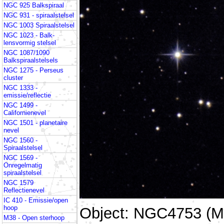
NGC 925 Balkspiraal
NGC 931 - spiraalstelsel
NGC 1003 Spiraalstelsel
NGC 1023 - Balk-
lensvormig stelsel
NGC 1087/1090
Balkspiraalstelsels
NGC 1275 - Perseus
cluster
NGC 1333 -
emissie/reflectie
NGC 1499 -
Californienevel
NGC 1501 - planetaire
nevel
NGC 1560 -
Spiraalstelsel
NGC 1569 -
Onregelmatig
spiraalstelsel
NGC 1579
Reflectienevel
IC 410 - Emissie/open
hoop
Object: NGC4753 (M
M38 - Open sterhoop