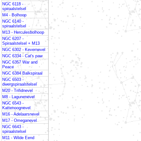
NGC 6118 -
spiraalstelsel
M4 - Bolhoop
NGC 6140 -
spiraalstelsel
M13 - Herculesbolhoop
NGC 6207 -
Spiraalstelsel + M13
NGC 6302 - Kevernevel
NGC 6334 - Cat's paw
NGC 6357 War and
Peace
NGC 6384 Balkspiraal
NGC 6503 -
dwergspiraalstelsel
M20 - Trifidnevel
M8 - Lagunenevel
NGC 6543 -
Kattenoognevel
M16 - Adelaarsnevel
M17 - Omeganevel
NGC 6643 -
spiraalstelsel
M11 - Wilde Eend