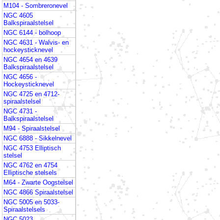
M104 - Sombreronevel
NGC 4605
Balkspiraalstelsel
NGC 6144 - bolhoop
NGC 4631 - Walvis- en
hockeysticknevel
NGC 4654 en 4639
Balkspiraalstelsel
NGC 4656 -
Hockeysticknevel
NGC 4725 en 4712-
spiraalstelsel
NGC 4731 -
Balkspiraalstelsel
M94 - Spiraalstelsel
NGC 6888 - Sikkelnevel
NGC 4753 Elliptisch
stelsel
NGC 4762 en 4754
Elliptische stelsels
M64 - Zwarte Oogstelsel
NGC 4866 Spiraalstelsel
NGC 5005 en 5033-
Spiraalstelsels
NGC 5023