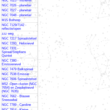
NGC 7023 - Irisnevel
NGC 7026 - planetair
NGC 7027 - planetair
NGC 7048 - planetair
M15 Bolhoop
NGC 7129/7142 -
reflectie/open
zzz weg
NGC 7217 Spiraalstelsel
NGC 7293_ Helixnevel
NGC 7331 -
Spiraal/Stephans
Quintet
NGC 7380 -
Emissienevel
NGC 7479 Balkspiraal
NGC 7538 Emissie
NGC 7606 Spiraalstelsel
M52 -Open cluster (NGC
7654) en Zeepbelnevel
(NGC 7635)
NGC 7662 - Blauwe
Sneeuwbal
NGC 7789 - Caroline
NGC 7814 - Kleine