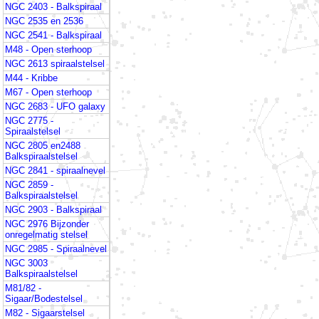
NGC 2403 - Balkspiraal
NGC 2535 en 2536
NGC 2541 - Balkspiraal
M48 - Open sterhoop
NGC 2613 spiraalstelsel
M44 - Kribbe
M67 - Open sterhoop
NGC 2683 - UFO galaxy
NGC 2775 -
Spiraalstelsel
NGC 2805 en2488
Balkspiraalstelsel
NGC 2841 - spiraalnevel
NGC 2859 -
Balkspiraalstelsel
NGC 2903 - Balkspiraal
NGC 2976 Bijzonder
onregelmatig stelsel
NGC 2985 - Spiraalnevel
NGC 3003
Balkspiraalstelsel
M81/82 -
Sigaar/Bodestelsel
M82 - Sigaarstelsel