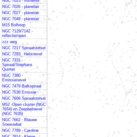
NGC 7023 - Irisnevel
NGC 7026 - planetair
NGC 7027 - planetair
NGC 7048 - planetair
M15 Bolhoop
NGC 7129/7142 -
reflectie/open
zzz weg
NGC 7217 Spiraalstelsel
NGC 7293_ Helixnevel
NGC 7331 -
Spiraal/Stephans
Quintet
NGC 7380 -
Emissienevel
NGC 7479 Balkspiraal
NGC 7538 Emissie
NGC 7606 Spiraalstelsel
M52 -Open cluster (NGC
7654) en Zeepbelnevel
(NGC 7635)
NGC 7662 - Blauwe
Sneeuwbal
NGC 7789 - Caroline
NGC 7814 - Kleine