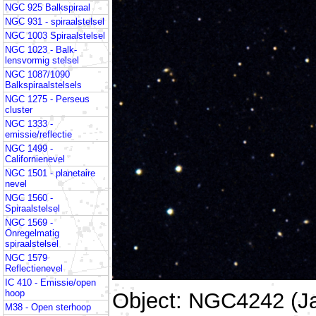
NGC 925 Balkspiraal
NGC 931 - spiraalstelsel
NGC 1003 Spiraalstelsel
NGC 1023 - Balk-
lensvormig stelsel
NGC 1087/1090
Balkspiraalstelsels
NGC 1275 - Perseus
cluster
NGC 1333 -
emissie/reflectie
NGC 1499 -
Californienevel
NGC 1501 - planetaire
nevel
NGC 1560 -
Spiraalstelsel
NGC 1569 -
Onregelmatig
spiraalstelsel
NGC 1579
Reflectienevel
IC 410 - Emissie/open
hoop
Object: NGC4242 (J
M38 - Open sterhoop