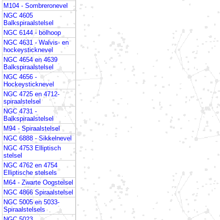
M104 - Sombreronevel
NGC 4605
Balkspiraalstelsel
NGC 6144 - bolhoop
NGC 4631 - Walvis- en
hockeysticknevel
NGC 4654 en 4639
Balkspiraalstelsel
NGC 4656 -
Hockeysticknevel
NGC 4725 en 4712-
spiraalstelsel
NGC 4731 -
Balkspiraalstelsel
M94 - Spiraalstelsel
NGC 6888 - Sikkelnevel
NGC 4753 Elliptisch
stelsel
NGC 4762 en 4754
Elliptische stelsels
M64 - Zwarte Oogstelsel
NGC 4866 Spiraalstelsel
NGC 5005 en 5033-
Spiraalstelsels
NGC 5023