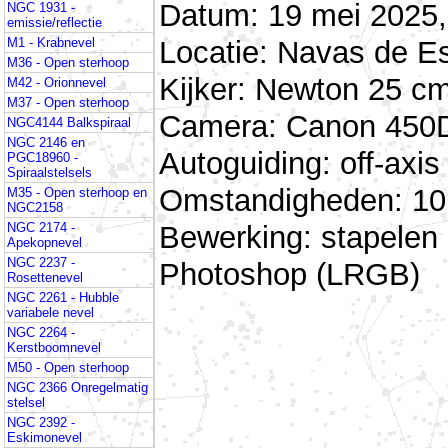
Datum: 19 mei 2025,
NGC 1931 -
emissie/reflectie
Locatie: Navas de E
M1 - Krabnevel
M36 - Open sterhoop
Kijker: Newton 25 cm
M42 - Orionnevel
M37 - Open sterhoop
Camera: Canon 450D 
NGC4144 Balkspiraal
NGC 2146 en
Autoguiding: off-ax
PGC18960 -
Spiraalstelsels
Omstandigheden: 10 
M35 - Open sterhoop en
NGC2158
Bewerking: stapelen
NGC 2174 -
Apekopnevel
NGC 2237 -
Photoshop (LRGB)
Rosettenevel
NGC 2261 - Hubble
variabele nevel
NGC 2264 -
Kerstboomnevel
M50 - Open sterhoop
NGC 2366 Onregelmatig
stelsel
NGC 2392 -
Eskimonevel