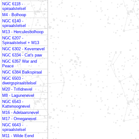
NGC 6118 -
spiraalstelsel
M4 - Bolhoop
NGC 6140 -
spiraalstelsel
M13 - Herculesbolhoop
NGC 6207 -
Spiraalstelsel + M13
NGC 6302 - Kevernevel
NGC 6334 - Cat's paw
NGC 6357 War and
Peace
NGC 6384 Balkspiraal
NGC 6503 -
dwergspiraalstelsel
M20 - Trifidnevel
M8 - Lagunenevel
NGC 6543 -
Kattenoognevel
M16 - Adelaarsnevel
M17 - Omeganevel
NGC 6643 -
spiraalstelsel
M11 - Wilde Eend