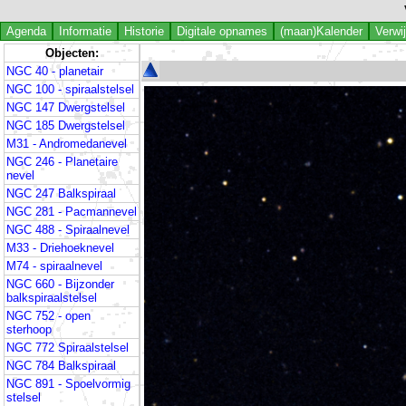
Agenda
Informatie
Historie
Digitale opnames
(maan)Kalender
Verwi
Objecten:
NGC 40 - planetair
NGC 100 - spiraalstelsel
NGC 147 Dwergstelsel
NGC 185 Dwergstelsel
M31 - Andromedanevel
NGC 246 - Planetaire
nevel
NGC 247 Balkspiraal
NGC 281 - Pacmannevel
NGC 488 - Spiraalnevel
M33 - Driehoeknevel
M74 - spiraalnevel
NGC 660 - Bijzonder
balkspiraalstelsel
NGC 752 - open
sterhoop
NGC 772 Spiraalstelsel
NGC 784 Balkspiraal
NGC 891 - Spoelvormig
stelsel