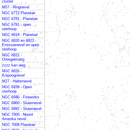
cluster
M57 - Ringnevel
NGC 6772 Planetair
NGC 6781 - Planetair
NGC 6791 - open
sterhoop
NGC 6818 - Planetair
NGC 6820 en 6823 -
Emissienevel en open
sterhoop
NGC 6822 -
Onregelmatig
zzzz kan weg
NGC 6826 -
Knipoognevel
M27 - Halternevel
NGC 6939 - Open
sterhoop
NGC 6946 - Fireworks
NGC 6960 - Sluiernevel
NGC 6992 - Sluiernevel
NGC 7000 - Noord
Amerika nevel
NGC 7008 Planetair