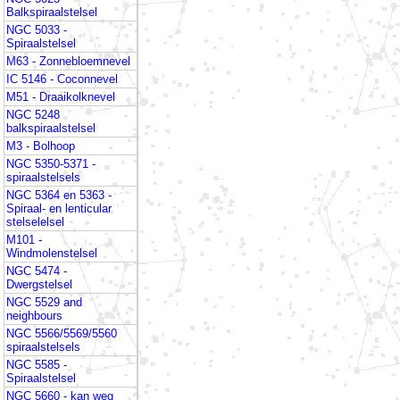
Balkspiraalstelsel
NGC 5033 -
Spiraalstelsel
M63 - Zonnebloemnevel
IC 5146 - Coconnevel
M51 - Draaikolknevel
NGC 5248
balkspiraalstelsel
M3 - Bolhoop
NGC 5350-5371 -
spiraalstelsels
NGC 5364 en 5363 -
Spiraal- en lenticular
stelselelsel
M101 -
Windmolenstelsel
NGC 5474 -
Dwergstelsel
NGC 5529 and
neighbours
NGC 5566/5569/5560
spiraalstelsels
NGC 5585 -
Spiraalstelsel
NGC 5660 - kan weg