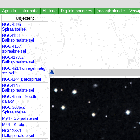
Agenda
Informatie
Historie
Digitale opnames
(maan)Kalender
Verwi
Objecten:
NGC 4395 -
Spiraalstelsel
NGC4183
Balkspiraalstelsel
NGC 4157 -
spiraalstelsel
NGC4173cs
Balkspiraalstelsel
NGC 4214 onregelmatig
stelsel
NGC4144 Balkspiraal
NGC4145
Balkspiraalstelsel
NGC 4565 - Needle
galaxy
NGC 3686cs
Spiraalstelsel
M94 - Spiraalstelsel
M44 - Kribbe
NGC 2859 -
Balkspiraalstelsel