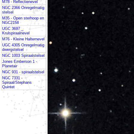
M78 - Reflectienevel
NGC 2366 Onregelmatig
stelsel
M35 - Open sterhoop en
NGC2158
UGC 3697 _
Krulspiraalnevel
M76 - Kleine Halternevel
UGC 4305 Onregelmatig
dwergstelsel
NGC 1003 Spiraalstelsel
Jones Emberson 1 -
Planetair
NGC 931 - spiraalstelsel
NGC 7331 -
Spiraal/Stephans
Quintet