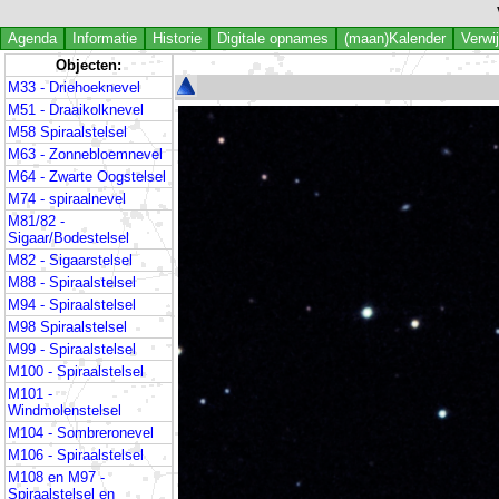
Agenda
Informatie
Historie
Digitale opnames
(maan)Kalender
Verwi
Objecten:
M33 - Driehoeknevel
M51 - Draaikolknevel
M58 Spiraalstelsel
M63 - Zonnebloemnevel
M64 - Zwarte Oogstelsel
M74 - spiraalnevel
M81/82 -
Sigaar/Bodestelsel
M82 - Sigaarstelsel
M88 - Spiraalstelsel
M94 - Spiraalstelsel
M98 Spiraalstelsel
M99 - Spiraalstelsel
M100 - Spiraalstelsel
M101 -
Windmolenstelsel
M104 - Sombreronevel
M106 - Spiraalstelsel
M108 en M97 -
Spiraalstelsel en