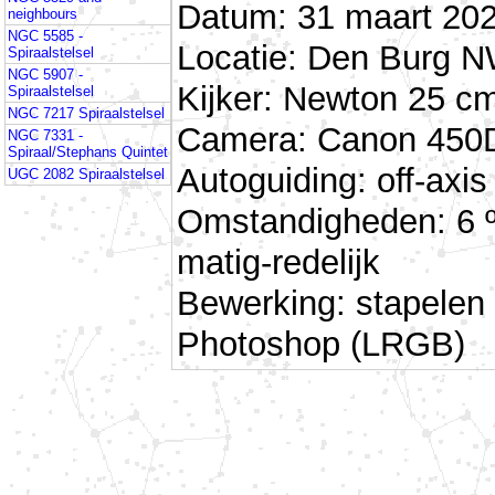
Datum: 31 maart 202
neighbours
NGC 5585 -
Locatie: Den Burg N
Spiraalstelsel
NGC 5907 -
Kijker: Newton 25 cm
Spiraalstelsel
NGC 7217 Spiraalstelsel
Camera: Canon 450D 
NGC 7331 -
Spiraal/Stephans Quintet
Autoguiding: off-ax
UGC 2082 Spiraalstelsel
Omstandigheden: 6 
matig-redelijk
Bewerking: stapelen
Photoshop (LRGB)