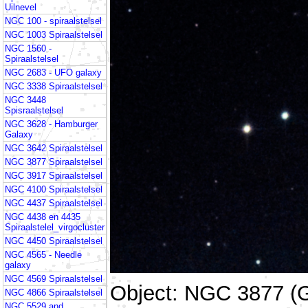
Uilnevel
NGC 100 - spiraalstelsel
NGC 1003 Spiraalstelsel
NGC 1560 -
Spiraalstelsel
NGC 2683 - UFO galaxy
NGC 3338 Spiraalstelsel
NGC 3448
Spisraalstelsel
NGC 3628 - Hamburger
Galaxy
NGC 3642 Spiraalstelsel
NGC 3877 Spiraalstelsel
NGC 3917 Spiraalstelsel
NGC 4100 Spiraalstelsel
NGC 4437 Spiraalstelsel
NGC 4438 en 4435
Spiraalstelel_virgocluster
NGC 4450 Spiraalstelsel
NGC 4565 - Needle
galaxy
NGC 4569 Spiraalstelsel
Object: NGC 3877 (G
NGC 4866 Spiraalstelsel
NGC 5529 and