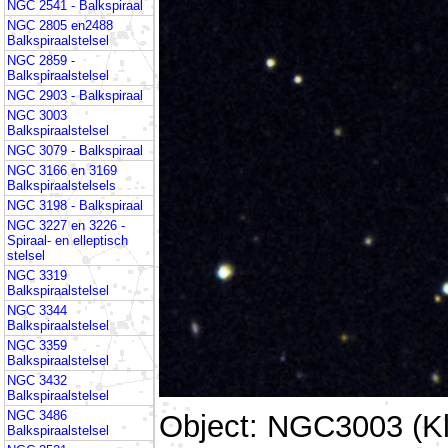
NGC 2541 - Balkspiraal
NGC 2805 en2488
Balkspiraalstelsel
NGC 2859 -
Balkspiraalstelsel
NGC 2903 - Balkspiraal
NGC 3003
Balkspiraalstelsel
NGC 3079 - Balkspiraal
NGC 3166 en 3169
Balkspiraalstelsels
NGC 3198 - Balkspiraal
NGC 3227 en 3226 -
Spiraal- en elleptisch
stelsel
NGC 3319
Balkspiraalstelsel
NGC 3344
Balkspiraalstelsel
NGC 3359
Balkspiraalstelsel
NGC 3432
Balkspiraalstelsel
NGC 3486
Object: NGC3003 (Kl
Balkspiraalstelsel