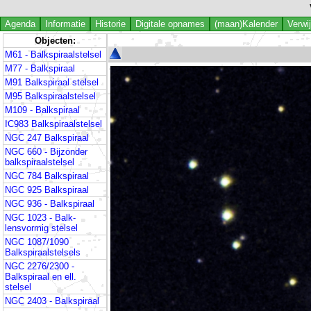
Agenda
Informatie
Historie
Digitale opnames
(maan)Kalender
Verwi
Objecten:
M61 - Balkspiraalstelsel
M77 - Balkspiraal
M91 Balkspiraal stelsel
M95 Balkspiraalstelsel
M109 - Balkspiraal
IC983 Balkspiraalstelsel
NGC 247 Balkspiraal
NGC 660 - Bijzonder
balkspiraalstelsel
NGC 784 Balkspiraal
NGC 925 Balkspiraal
NGC 936 - Balkspiraal
NGC 1023 - Balk-
lensvormig stelsel
NGC 1087/1090
Balkspiraalstelsels
NGC 2276/2300 -
Balkspiraal en ell.
stelsel
NGC 2403 - Balkspiraal