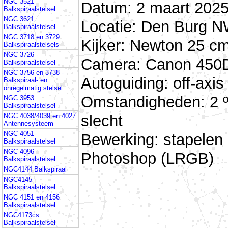
NGC 3521
Datum: 2 maart 2025
Balkspiraalstelsel
NGC 3621
Locatie: Den Burg N
Balkspiraalstelsel
NGC 3718 en 3729
Kijker: Newton 25 cm
Balkspiraalstelsels
NGC 3726 -
Camera: Canon 450D 
Balkspiraalstelsel
NGC 3756 en 3738 -
Autoguiding: off-ax
Balkspiraal- en
onregelmatig stelsel
Omstandigheden: 2 º
NGC 3953
Balkspiraalstelsel
slecht
NGC 4038/4039 en 4027
Antennesysteem
NGC 4051-
Bewerking: stapelen
Balkspiraalstelsel
NGC 4096
Photoshop (LRGB)
Balkspiraalstelsel
NGC4144 Balkspiraal
NGC4145
Balkspiraalstelsel
NGC 4151 en 4156
Balkspiraalstelsel
NGC4173cs
Balkspiraalstelsel