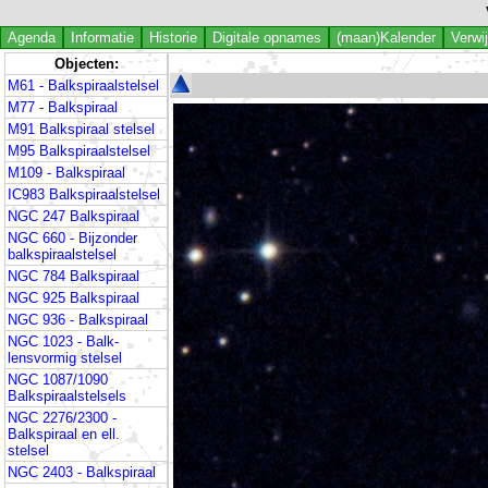
Agenda
Informatie
Historie
Digitale opnames
(maan)Kalender
Verwi
Objecten:
M61 - Balkspiraalstelsel
M77 - Balkspiraal
M91 Balkspiraal stelsel
M95 Balkspiraalstelsel
M109 - Balkspiraal
IC983 Balkspiraalstelsel
NGC 247 Balkspiraal
NGC 660 - Bijzonder
balkspiraalstelsel
NGC 784 Balkspiraal
NGC 925 Balkspiraal
NGC 936 - Balkspiraal
NGC 1023 - Balk-
lensvormig stelsel
NGC 1087/1090
Balkspiraalstelsels
NGC 2276/2300 -
Balkspiraal en ell.
stelsel
NGC 2403 - Balkspiraal