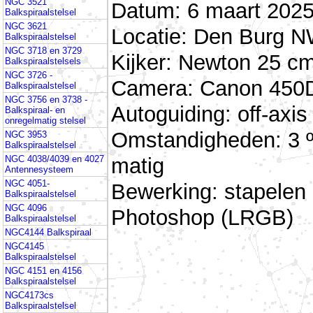
NGC 3521
Datum: 6 maart 2025
Balkspiraalstelsel
NGC 3621
Locatie: Den Burg N
Balkspiraalstelsel
NGC 3718 en 3729
Kijker: Newton 25 cm
Balkspiraalstelsels
NGC 3726 -
Camera: Canon 450D 
Balkspiraalstelsel
NGC 3756 en 3738 -
Autoguiding: off-ax
Balkspiraal- en
onregelmatig stelsel
Omstandigheden: 3 º
NGC 3953
Balkspiraalstelsel
matig
NGC 4038/4039 en 4027
Antennesysteem
NGC 4051-
Bewerking: stapelen
Balkspiraalstelsel
NGC 4096
Photoshop (LRGB)
Balkspiraalstelsel
NGC4144 Balkspiraal
NGC4145
Balkspiraalstelsel
NGC 4151 en 4156
Balkspiraalstelsel
NGC4173cs
Balkspiraalstelsel