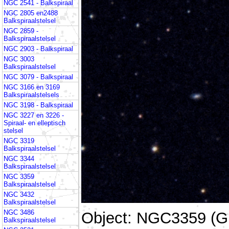
NGC 2541 - Balkspiraal
NGC 2805 en2488
Balkspiraalstelsel
NGC 2859 -
Balkspiraalstelsel
NGC 2903 - Balkspiraal
NGC 3003
Balkspiraalstelsel
NGC 3079 - Balkspiraal
NGC 3166 en 3169
Balkspiraalstelsels
NGC 3198 - Balkspiraal
NGC 3227 en 3226 -
Spiraal- en elleptisch
stelsel
NGC 3319
Balkspiraalstelsel
NGC 3344
Balkspiraalstelsel
NGC 3359
Balkspiraalstelsel
NGC 3432
Balkspiraalstelsel
NGC 3486
Object: NGC3359 (Gr
Balkspiraalstelsel