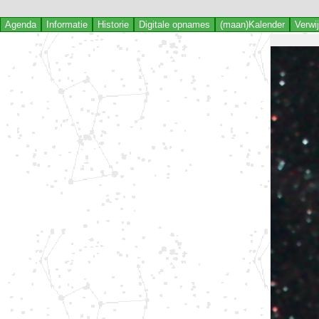
Agenda
Informatie
Historie
Digitale opnames
(maan)Kalender
Verwi