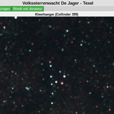
Volkssterrenwacht De Jager - Texel
jzingen
Wordt ook donateur
Kleerhanger (Collinder 399)