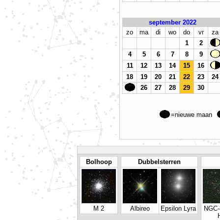
september 2022
zo
ma
di
wo
do
vr
za
1
2
4
5
6
7
8
9
11
12
13
14
15
16
18
19
20
21
22
23
24
26
27
28
29
30
=nieuwe maan
Bolhoop
Dubbelsterren
M 2
Albireo
Epsilon Lyra
NGC-8