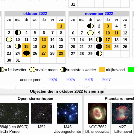
31
oktober 2022
november 2022
zo
ma
di
wo
do
vr
za
zo
ma
di
wo
do
vr
za
1
2
3
4
5
2
4
5
6
7
8
6
7
9
10
11
12
10
11
12
13
14
15
13
14
15
17
18
19
16
18
19
20
21
22
20
21
22
24
25
26
23
24
26
27
28
29
27
28
29
30
31
=1e kwartier
=volle maan
=laatste kwartier
=kijkavond
andere jaren:
2024
2025
2026
2027
Objecten die in oktober 2022 te zien zijn
Open sterrenhopen
Planetaire neve
84(L) en 869(R)
M52
M45
NGC-7662
M27
H/Chi Persei
Zevengesternte
Bl. sneeuwbal
Halternevel