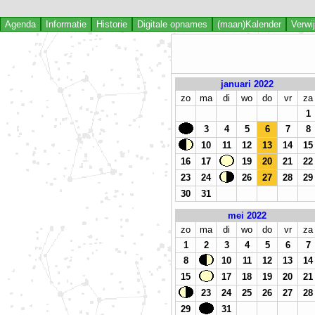
Agenda
Informatie
Historie
Digitale opnames
(maan)Kalender
Verwi
januari 2022
zo
ma
di
wo
do
vr
za
1
3
4
5
6
7
8
10
11
12
13
14
15
16
17
19
20
21
22
23
24
26
27
28
29
30
31
mei 2022
zo
ma
di
wo
do
vr
za
1
2
3
4
5
6
7
8
10
11
12
13
14
15
17
18
19
20
21
23
24
25
26
27
28
29
31