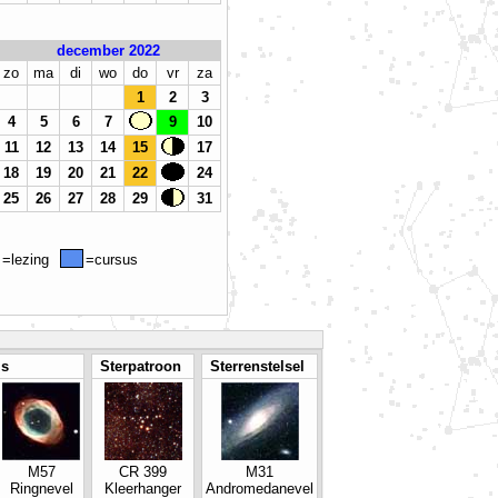
december 2022
zo
ma
di
wo
do
vr
za
1
2
3
4
5
6
7
9
10
11
12
13
14
15
17
18
19
20
21
22
24
25
26
27
28
29
31
=lezing
=cursus
ls
Sterpatroon
Sterrenstelsel
M57
CR 399
M31
Ringnevel
Kleerhanger
Andromedanevel