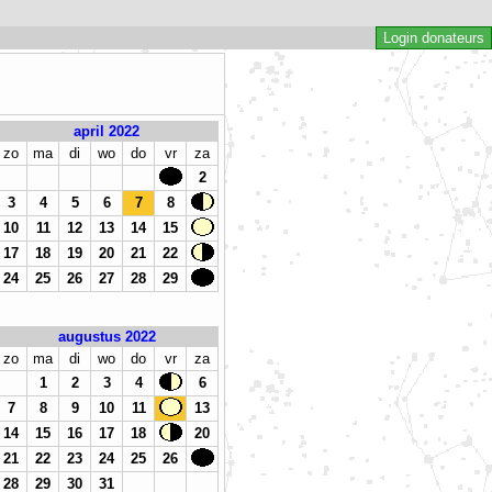
Login donateurs
april 2022
zo
ma
di
wo
do
vr
za
2
3
4
5
6
7
8
10
11
12
13
14
15
17
18
19
20
21
22
24
25
26
27
28
29
augustus 2022
zo
ma
di
wo
do
vr
za
1
2
3
4
6
7
8
9
10
11
13
14
15
16
17
18
20
21
22
23
24
25
26
28
29
30
31