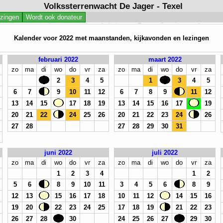
Volkssterrenwacht De Jager - Texel
jzingen
Wordt ook donateur
Kalender voor 2022 met maanstanden, kijkavonden en lezingen
februari 2022
maart 2022
zo
ma
di
wo
do
vr
za
zo
ma
di
wo
do
vr
za
2
3
4
5
1
3
4
5
6
7
9
10
11
12
6
7
8
9
11
12
13
14
15
17
18
19
13
14
15
16
17
19
20
21
22
24
25
26
20
21
22
23
24
26
27
28
27
28
29
30
31
juni 2022
juli 2022
zo
ma
di
wo
do
vr
za
zo
ma
di
wo
do
vr
za
1
2
3
4
1
2
5
6
8
9
10
11
3
4
5
6
8
9
12
13
15
16
17
18
10
11
12
14
15
16
19
20
22
23
24
25
17
18
19
21
22
23
26
27
28
30
24
25
26
27
29
30