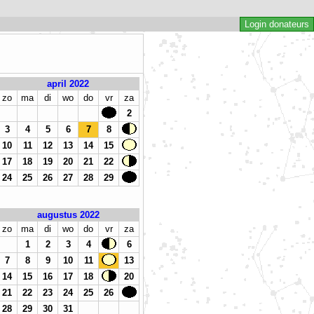
Login donateurs
april 2022
zo
ma
di
wo
do
vr
za
2
3
4
5
6
7
8
10
11
12
13
14
15
17
18
19
20
21
22
24
25
26
27
28
29
augustus 2022
zo
ma
di
wo
do
vr
za
1
2
3
4
6
7
8
9
10
11
13
14
15
16
17
18
20
21
22
23
24
25
26
28
29
30
31