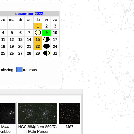
december 2022
zo
ma
di
wo
do
vr
za
1
2
3
4
5
6
7
9
10
11
12
13
14
15
17
18
19
20
21
22
24
25
26
27
28
29
31
=lezing
=cursus
M44
NGC-884(L) en 869(R)
M67
Kribbe
H/Chi Persei