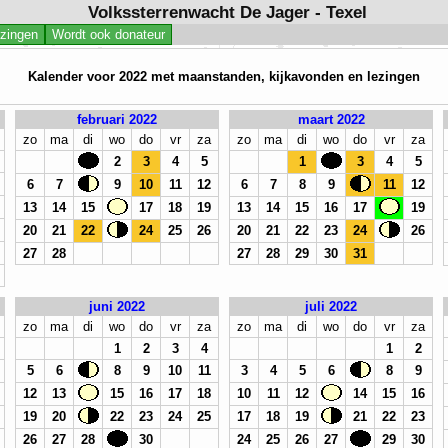
Volkssterrenwacht De Jager - Texel
jzingen
Wordt ook donateur
Kalender voor 2022 met maanstanden, kijkavonden en lezingen
februari 2022
maart 2022
zo
ma
di
wo
do
vr
za
zo
ma
di
wo
do
vr
za
2
3
4
5
1
3
4
5
6
7
9
10
11
12
6
7
8
9
11
12
13
14
15
17
18
19
13
14
15
16
17
19
20
21
22
24
25
26
20
21
22
23
24
26
27
28
27
28
29
30
31
juni 2022
juli 2022
zo
ma
di
wo
do
vr
za
zo
ma
di
wo
do
vr
za
1
2
3
4
1
2
5
6
8
9
10
11
3
4
5
6
8
9
12
13
15
16
17
18
10
11
12
14
15
16
19
20
22
23
24
25
17
18
19
21
22
23
26
27
28
30
24
25
26
27
29
30