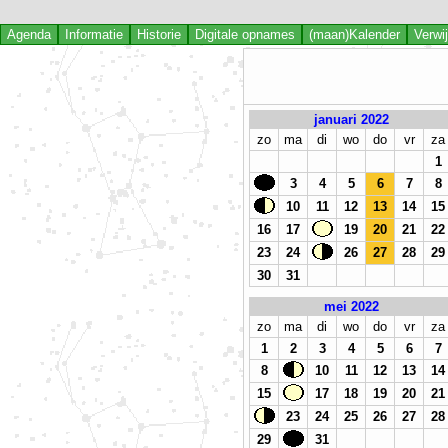
Agenda
Informatie
Historie
Digitale opnames
(maan)Kalender
Verwi
januari 2022
zo
ma
di
wo
do
vr
za
1
3
4
5
6
7
8
10
11
12
13
14
15
16
17
19
20
21
22
23
24
26
27
28
29
30
31
mei 2022
zo
ma
di
wo
do
vr
za
1
2
3
4
5
6
7
8
10
11
12
13
14
15
17
18
19
20
21
23
24
25
26
27
28
29
31