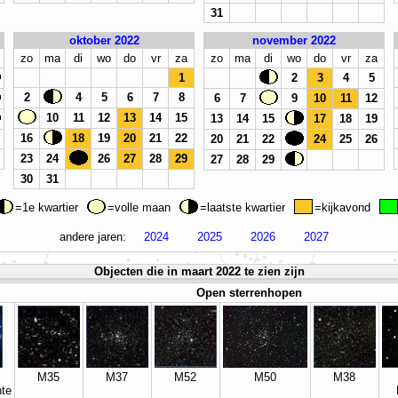
31
oktober 2022
november 2022
zo
ma
di
wo
do
vr
za
zo
ma
di
wo
do
vr
za
1
2
3
4
5
2
4
5
6
7
8
6
7
9
10
11
12
10
11
12
13
14
15
13
14
15
17
18
19
16
18
19
20
21
22
20
21
22
24
25
26
23
24
26
27
28
29
27
28
29
30
31
=1e kwartier
=volle maan
=laatste kwartier
=kijkavond
andere jaren:
2024
2025
2026
2027
Objecten die in maart 2022 te zien zijn
Open sterrenhopen
M35
M37
M52
M50
M38
te