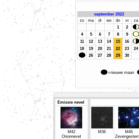
september 2022
zo
ma
di
wo
do
vr
za
1
2
4
5
6
7
8
9
11
12
13
14
15
16
18
19
20
21
22
23
24
26
27
28
29
30
=nieuwe maan
Emissie nevel
M42
M36
M45
Orionnevel
Zevengestern