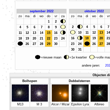
september 2022
oktober 2022
zo
ma
di
wo
do
vr
za
zo
ma
di
wo
do
vr
1
2
2
4
5
6
7
4
5
6
7
8
9
10
11
12
13
14
11
12
13
14
15
16
16
18
19
20
21
18
19
20
21
22
23
24
26
27
28
29
30
23
24
26
27
28
30
31
=nieuwe maan
=1e kwartier
=volle m
andere jaren:
20
Objecten di
Bolhopen
Dubbelsterren
M13
M 3
Alcor / Mizar
Epsilon Lyra
Albireo