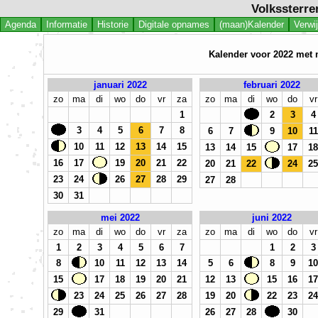
Volkssterre
Agenda
Informatie
Historie
Digitale opnames
(maan)Kalender
Verwi
Kalender voor 2022 met 
januari 2022
februari 2022
zo
ma
di
wo
do
vr
za
zo
ma
di
wo
do
vr
1
2
3
4
3
4
5
6
7
8
6
7
9
10
11
10
11
12
13
14
15
13
14
15
17
18
16
17
19
20
21
22
20
21
22
24
25
23
24
26
27
28
29
27
28
30
31
mei 2022
juni 2022
zo
ma
di
wo
do
vr
za
zo
ma
di
wo
do
vr
1
2
3
4
5
6
7
1
2
3
8
10
11
12
13
14
5
6
8
9
10
15
17
18
19
20
21
12
13
15
16
17
23
24
25
26
27
28
19
20
22
23
24
29
31
26
27
28
30