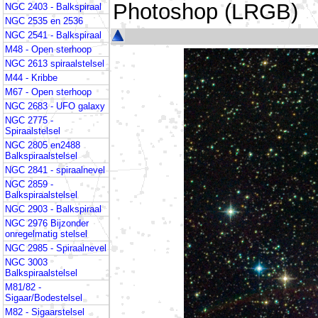
Photoshop (LRGB)
NGC 2403 - Balkspiraal
NGC 2535 en 2536
NGC 2541 - Balkspiraal
M48 - Open sterhoop
NGC 2613 spiraalstelsel
M44 - Kribbe
M67 - Open sterhoop
NGC 2683 - UFO galaxy
NGC 2775 -
Spiraalstelsel
NGC 2805 en2488
Balkspiraalstelsel
NGC 2841 - spiraalnevel
NGC 2859 -
Balkspiraalstelsel
NGC 2903 - Balkspiraal
NGC 2976 Bijzonder
onregelmatig stelsel
NGC 2985 - Spiraalnevel
NGC 3003
Balkspiraalstelsel
M81/82 -
Sigaar/Bodestelsel
M82 - Sigaarstelsel