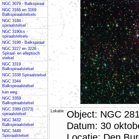
NGC 3079 - Balkspiraal
NGC 3166 en 3169
Balkspiraalstelsels
NGC 3184 -
spiraalstelsel
NGC 3190cs -
spiraalstelsels
NGC 3198 - Balkspiraal
NGC 3227 en 3226 -
Spiraal- en elleptisch
stelsel
NGC 3319
Balkspiraalstelsel
NGC 3338 Spiraalstelsel
NGC 3344
Balkspiraalstelsel
kan weg
NGC 3359
Balkspiraalstelsel
NGC 3389 (3373)
Lokatie:
Object: NGC 281
spiraalstelsel
NGC 3432
Datum: 30 oktobe
Balkspiraalstelsel
NGC 3448
Locatie: Den Bu
Spisraalstelsel