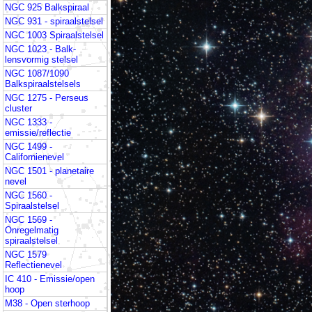
NGC 925 Balkspiraal
NGC 931 - spiraalstelsel
NGC 1003 Spiraalstelsel
NGC 1023 - Balk-
lensvormig stelsel
NGC 1087/1090
Balkspiraalstelsels
NGC 1275 - Perseus
cluster
NGC 1333 -
emissie/reflectie
NGC 1499 -
Californienevel
NGC 1501 - planetaire
nevel
NGC 1560 -
Spiraalstelsel
NGC 1569 -
Onregelmatig
spiraalstelsel
NGC 1579
Reflectienevel
IC 410 - Emissie/open
hoop
M38 - Open sterhoop