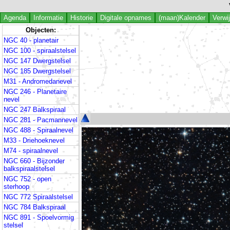
Agenda
Informatie
Historie
Digitale opnames
(maan)Kalender
Verwi
Objecten:
NGC 40 - planetair
NGC 100 - spiraalstelsel
NGC 147 Dwergstelsel
NGC 185 Dwergstelsel
M31 - Andromedanevel
NGC 246 - Planetaire
nevel
NGC 247 Balkspiraal
NGC 281 - Pacmannevel
NGC 488 - Spiraalnevel
M33 - Driehoeknevel
M74 - spiraalnevel
NGC 660 - Bijzonder
balkspiraalstelsel
NGC 752 - open
sterhoop
NGC 772 Spiraalstelsel
NGC 784 Balkspiraal
NGC 891 - Spoelvormig
stelsel