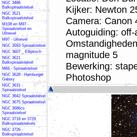
NGC 3486
Kijker: Newton 2
Balkspiraalstelsel
NGC 3521
Camera: Canon 4
Balkspiraalstelsel
M108 en M97 -
Spiraalstelsel en
Autoguiding: of
Uilnevel
M97 - Uilnevel
Omstandigheden:
NGC 3593 Spiraalstelsel
NGC 3607 _ Elliptisch
magnitude 5
NGC 3621
Balkspiraalstelsel
Bewerking: stap
M66 - Spiraalstelsel
Photoshop
NGC 3628 - Hamburger
Galaxy
NGC 3631 -
Spiraalstelsel
NGC 3642 Spiraalstelsel
NGC 3675 Spiraalstelsel
NGC 3686cs
Spiraalstelsel
NGC 3718 en 3729
Balkspiraalstelsels
NGC 3726 -
Balkspiraalstelsel