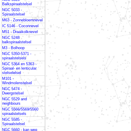
Balkspiraalstelsel
NGC 5033 -
Spiraalstelsel
M63 - Zonnebloemnevel
IC 5146 - Coconnevel
M51 - Draaikolknevel
NGC 5248
balkspiraalstelsel
M3 - Bolhoop
NGC 5350-5371 -
spiraalstelsels
NGC 5364 en 5363 -
Spiraal- en lenticular
stelselelsel
M101 -
Windmolenstelsel
NGC 5474 -
Dwergstelsel
NGC 5529 and
neighbours
NGC 5566/5569/5560
spiraalstelsels
NGC 5585 -
Spiraalstelsel
NGC 5660 - kan weg