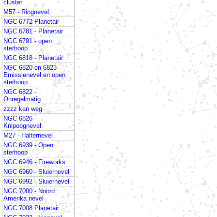
cluster
M57 - Ringnevel
NGC 6772 Planetair
NGC 6781 - Planetair
NGC 6791 - open
sterhoop
NGC 6818 - Planetair
NGC 6820 en 6823 -
Emissienevel en open
sterhoop
NGC 6822 -
Onregelmatig
zzzz kan weg
NGC 6826 -
Knipoognevel
M27 - Halternevel
NGC 6939 - Open
sterhoop
NGC 6946 - Fireworks
NGC 6960 - Sluiernevel
NGC 6992 - Sluiernevel
NGC 7000 - Noord
Amerika nevel
NGC 7008 Planetair