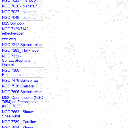
NGC 7023 - Irisnevel
NGC 7026 - planetair
NGC 7027 - planetair
NGC 7048 - planetair
M15 Bolhoop
NGC 7129/7142 -
reflectie/open
zzz weg
NGC 7217 Spiraalstelsel
NGC 7293_ Helixnevel
NGC 7331 -
Spiraal/Stephans
Quintet
NGC 7380 -
Emissienevel
NGC 7479 Balkspiraal
NGC 7538 Emissie
NGC 7606 Spiraalstelsel
M52 -Open cluster (NGC
7654) en Zeepbelnevel
(NGC 7635)
NGC 7662 - Blauwe
Sneeuwbal
NGC 7789 - Caroline
NGC 7814 - Kleine