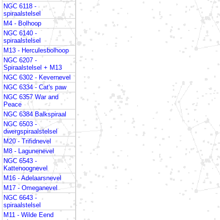
NGC 6118 -
spiraalstelsel
M4 - Bolhoop
NGC 6140 -
spiraalstelsel
M13 - Herculesbolhoop
NGC 6207 -
Spiraalstelsel + M13
NGC 6302 - Kevernevel
NGC 6334 - Cat's paw
NGC 6357 War and
Peace
NGC 6384 Balkspiraal
NGC 6503 -
dwergspiraalstelsel
M20 - Trifidnevel
M8 - Lagunenevel
NGC 6543 -
Kattenoognevel
M16 - Adelaarsnevel
M17 - Omeganevel
NGC 6643 -
spiraalstelsel
M11 - Wilde Eend