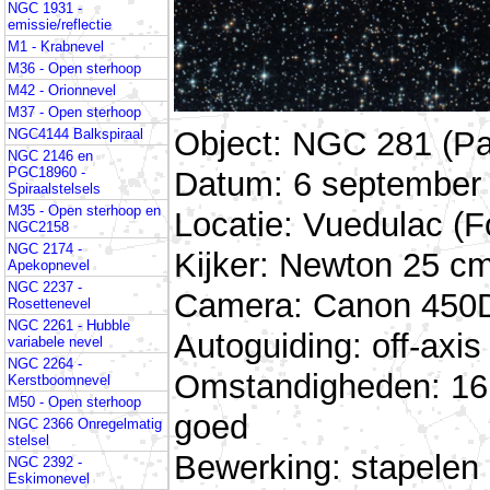
NGC 1931 -
emissie/reflectie
M1 - Krabnevel
M36 - Open sterhoop
M42 - Orionnevel
M37 - Open sterhoop
Object: NGC 281 (P
NGC4144 Balkspiraal
NGC 2146 en
PGC18960 -
Datum: 6 september 
Spiraalstelsels
M35 - Open sterhoop en
Locatie: Vuedulac (Fo
NGC2158
NGC 2174 -
Kijker: Newton 25 cm
Apekopnevel
NGC 2237 -
Camera: Canon 450D 
Rosettenevel
NGC 2261 - Hubble
Autoguiding: off-ax
variabele nevel
NGC 2264 -
Omstandigheden: 16 
Kerstboomnevel
M50 - Open sterhoop
goed
NGC 2366 Onregelmatig
stelsel
Bewerking: stapelen
NGC 2392 -
Eskimonevel