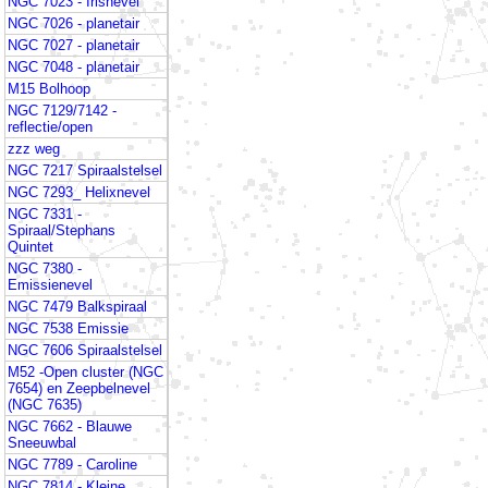
NGC 7023 - Irisnevel
NGC 7026 - planetair
NGC 7027 - planetair
NGC 7048 - planetair
M15 Bolhoop
NGC 7129/7142 -
reflectie/open
zzz weg
NGC 7217 Spiraalstelsel
NGC 7293_ Helixnevel
NGC 7331 -
Spiraal/Stephans
Quintet
NGC 7380 -
Emissienevel
NGC 7479 Balkspiraal
NGC 7538 Emissie
NGC 7606 Spiraalstelsel
M52 -Open cluster (NGC
7654) en Zeepbelnevel
(NGC 7635)
NGC 7662 - Blauwe
Sneeuwbal
NGC 7789 - Caroline
NGC 7814 - Kleine