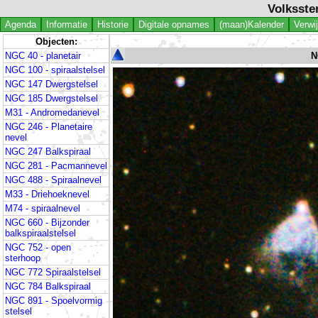
Volksste
Agenda
Informatie
Historie
Digitale opnames
(maan)Kalender
Verwi
Objecten:
NGC 40 - planetair
N
NGC 100 - spiraalstelsel
NGC 147 Dwergstelsel
NGC 185 Dwergstelsel
M31 - Andromedanevel
NGC 246 - Planetaire
nevel
NGC 247 Balkspiraal
NGC 281 - Pacmannevel
NGC 488 - Spiraalnevel
M33 - Driehoeknevel
M74 - spiraalnevel
NGC 660 - Bijzonder
balkspiraalstelsel
NGC 752 - open
sterhoop
NGC 772 Spiraalstelsel
NGC 784 Balkspiraal
NGC 891 - Spoelvormig
stelsel