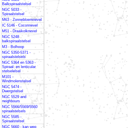
Balkspiraalstelsel
NGC 5033 -
Spiraalstelsel
M63 - Zonnebloemnevel
IC 5146 - Coconnevel
M51 - Draaikolknevel
NGC 5248
balkspiraalstelsel
M3 - Bolhoop
NGC 5350-5371 -
spiraalstelsels
NGC 5364 en 5363 -
Spiraal- en lenticular
stelselelsel
M101 -
Windmolenstelsel
NGC 5474 -
Dwergstelsel
NGC 5529 and
neighbours
NGC 5566/5569/5560
spiraalstelsels
NGC 5585 -
Spiraalstelsel
NGC 5660 - kan weg