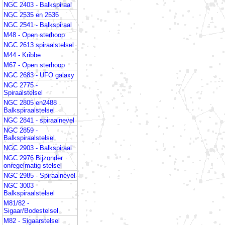
NGC 2403 - Balkspiraal
NGC 2535 en 2536
NGC 2541 - Balkspiraal
M48 - Open sterhoop
NGC 2613 spiraalstelsel
M44 - Kribbe
M67 - Open sterhoop
NGC 2683 - UFO galaxy
NGC 2775 -
Spiraalstelsel
NGC 2805 en2488
Balkspiraalstelsel
NGC 2841 - spiraalnevel
NGC 2859 -
Balkspiraalstelsel
NGC 2903 - Balkspiraal
NGC 2976 Bijzonder
onregelmatig stelsel
NGC 2985 - Spiraalnevel
NGC 3003
Balkspiraalstelsel
M81/82 -
Sigaar/Bodestelsel
M82 - Sigaarstelsel