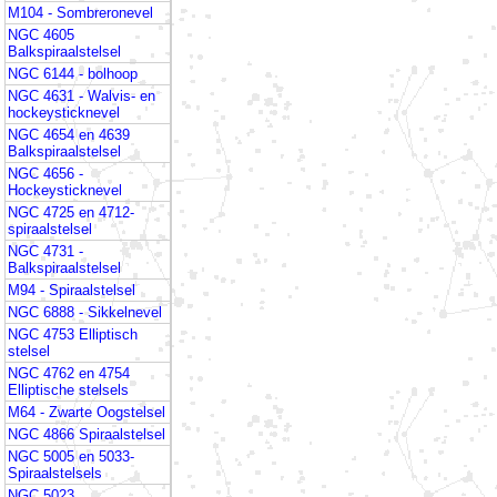
M104 - Sombreronevel
NGC 4605
Balkspiraalstelsel
NGC 6144 - bolhoop
NGC 4631 - Walvis- en
hockeysticknevel
NGC 4654 en 4639
Balkspiraalstelsel
NGC 4656 -
Hockeysticknevel
NGC 4725 en 4712-
spiraalstelsel
NGC 4731 -
Balkspiraalstelsel
M94 - Spiraalstelsel
NGC 6888 - Sikkelnevel
NGC 4753 Elliptisch
stelsel
NGC 4762 en 4754
Elliptische stelsels
M64 - Zwarte Oogstelsel
NGC 4866 Spiraalstelsel
NGC 5005 en 5033-
Spiraalstelsels
NGC 5023