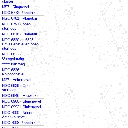
cluster
M57 - Ringnevel
NGC 6772 Planetair
NGC 6781 - Planetair
NGC 6791 - open
sterhoop
NGC 6818 - Planetair
NGC 6820 en 6823 -
Emissienevel en open
sterhoop
NGC 6822 -
Onregelmatig
zzzz kan weg
NGC 6826 -
Knipoognevel
M27 - Halternevel
NGC 6939 - Open
sterhoop
NGC 6946 - Fireworks
NGC 6960 - Sluiernevel
NGC 6992 - Sluiernevel
NGC 7000 - Noord
Amerika nevel
NGC 7008 Planetair