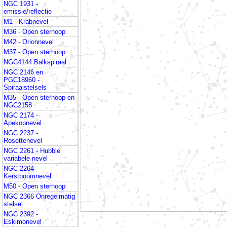
NGC 1931 -
emissie/reflectie
M1 - Krabnevel
M36 - Open sterhoop
M42 - Orionnevel
M37 - Open sterhoop
NGC4144 Balkspiraal
NGC 2146 en
PGC18960 -
Spiraalstelsels
M35 - Open sterhoop en
NGC2158
NGC 2174 -
Apekopnevel
NGC 2237 -
Rosettenevel
NGC 2261 - Hubble
variabele nevel
NGC 2264 -
Kerstboomnevel
M50 - Open sterhoop
NGC 2366 Onregelmatig
stelsel
NGC 2392 -
Eskimonevel