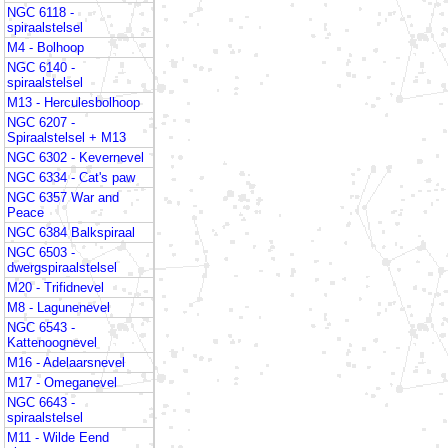
NGC 6118 -
spiraalstelsel
M4 - Bolhoop
NGC 6140 -
spiraalstelsel
M13 - Herculesbolhoop
NGC 6207 -
Spiraalstelsel + M13
NGC 6302 - Kevernevel
NGC 6334 - Cat's paw
NGC 6357 War and
Peace
NGC 6384 Balkspiraal
NGC 6503 -
dwergspiraalstelsel
M20 - Trifidnevel
M8 - Lagunenevel
NGC 6543 -
Kattenoognevel
M16 - Adelaarsnevel
M17 - Omeganevel
NGC 6643 -
spiraalstelsel
M11 - Wilde Eend