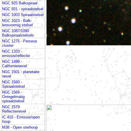
NGC 925 Balkspiraal
NGC 931 - spiraalstelsel
NGC 1003 Spiraalstelsel
NGC 1023 - Balk-
lensvormig stelsel
NGC 1087/1090
Balkspiraalstelsels
NGC 1275 - Perseus
cluster
NGC 1333 -
emissie/reflectie
NGC 1499 -
Californienevel
NGC 1501 - planetaire
nevel
NGC 1560 -
Spiraalstelsel
NGC 1569 -
Onregelmatig
spiraalstelsel
NGC 1579
Reflectienevel
IC 410 - Emissie/open
hoop
M38 - Open sterhoop