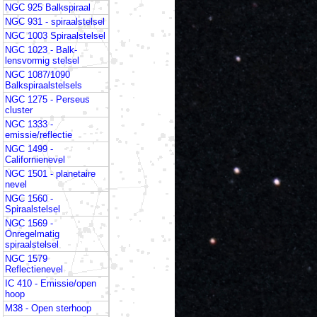
NGC 925 Balkspiraal
NGC 931 - spiraalstelsel
NGC 1003 Spiraalstelsel
NGC 1023 - Balk-
lensvormig stelsel
NGC 1087/1090
Balkspiraalstelsels
NGC 1275 - Perseus
cluster
NGC 1333 -
emissie/reflectie
NGC 1499 -
Californienevel
NGC 1501 - planetaire
nevel
NGC 1560 -
Spiraalstelsel
NGC 1569 -
Onregelmatig
spiraalstelsel
NGC 1579
Reflectienevel
IC 410 - Emissie/open
hoop
M38 - Open sterhoop