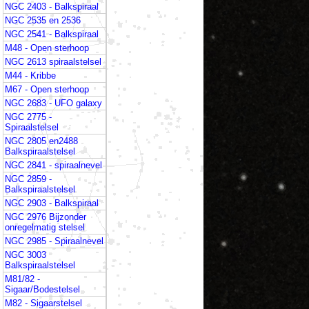
NGC 2403 - Balkspiraal
NGC 2535 en 2536
NGC 2541 - Balkspiraal
M48 - Open sterhoop
NGC 2613 spiraalstelsel
M44 - Kribbe
M67 - Open sterhoop
NGC 2683 - UFO galaxy
NGC 2775 -
Spiraalstelsel
NGC 2805 en2488
Balkspiraalstelsel
NGC 2841 - spiraalnevel
NGC 2859 -
Balkspiraalstelsel
NGC 2903 - Balkspiraal
NGC 2976 Bijzonder
onregelmatig stelsel
NGC 2985 - Spiraalnevel
NGC 3003
Balkspiraalstelsel
M81/82 -
Sigaar/Bodestelsel
M82 - Sigaarstelsel