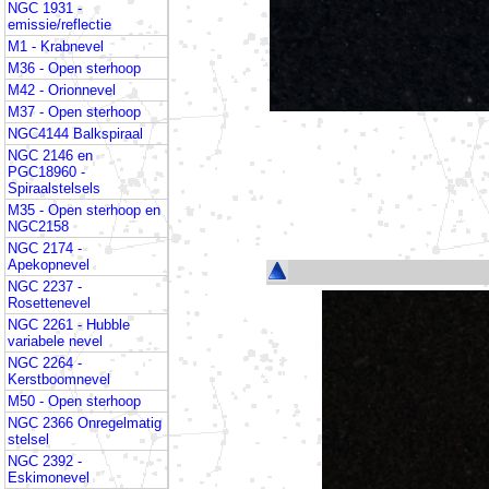
NGC 1931 -
emissie/reflectie
M1 - Krabnevel
M36 - Open sterhoop
M42 - Orionnevel
M37 - Open sterhoop
NGC4144 Balkspiraal
NGC 2146 en
PGC18960 -
Spiraalstelsels
M35 - Open sterhoop en
NGC2158
NGC 2174 -
Apekopnevel
NGC 2237 -
Rosettenevel
NGC 2261 - Hubble
variabele nevel
NGC 2264 -
Kerstboomnevel
M50 - Open sterhoop
NGC 2366 Onregelmatig
stelsel
NGC 2392 -
Eskimonevel