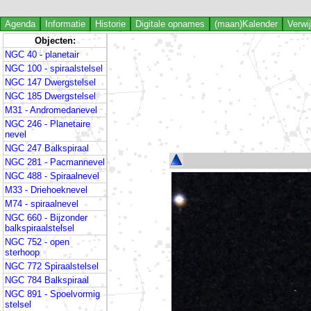
Agenda
Informatie
Historie
Digitale opnames
(maan)Kalender
Verwi
Objecten:
NGC 40 - planetair
NGC 100 - spiraalstelsel
NGC 147 Dwergstelsel
NGC 185 Dwergstelsel
M31 - Andromedanevel
NGC 246 - Planetaire
nevel
NGC 247 Balkspiraal
NGC 281 - Pacmannevel
NGC 488 - Spiraalnevel
M33 - Driehoeknevel
M74 - spiraalnevel
NGC 660 - Bijzonder
balkspiraalstelsel
NGC 752 - open
sterhoop
NGC 772 Spiraalstelsel
NGC 784 Balkspiraal
NGC 891 - Spoelvormig
stelsel