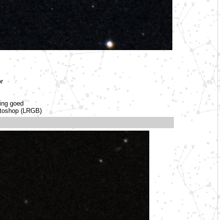
r
ing goed
otoshop (LRGB)