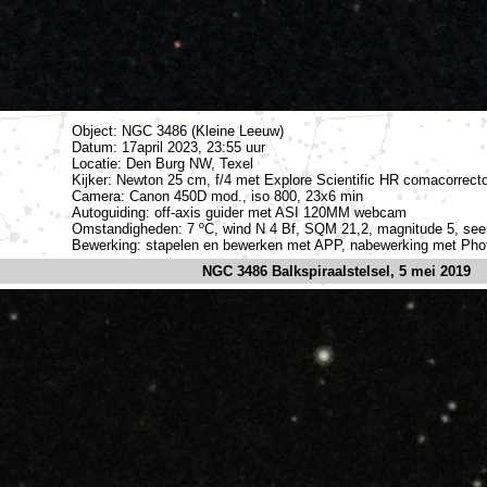
Object: NGC 3486 (Kleine Leeuw)
Datum: 17april 2023, 23:55 uur
Locatie: Den Burg NW, Texel
Kijker: Newton 25 cm, f/4 met Explore Scientific HR comacorrecto
Camera: Canon 450D mod., iso 800, 23x6 min
Autoguiding: off-axis guider met ASI 120MM webcam
Omstandigheden: 7 ºC, wind N 4 Bf, SQM 21,2, magnitude 5, see
Bewerking: stapelen en bewerken met APP, nabewerking met Ph
NGC 3486 Balkspiraalstelsel, 5 mei 2019