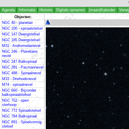
Agenda
Informatie
Historie
Digitale opnames
(maan)Kalender
Verwi
Objecten:
NGC 40 - planetair
NGC 100 - spiraalstelsel
NGC 147 Dwergstelsel
NGC 185 Dwergstelsel
M31 - Andromedanevel
NGC 246 - Planetaire
nevel
NGC 247 Balkspiraal
NGC 281 - Pacmannevel
NGC 488 - Spiraalnevel
M33 - Driehoeknevel
M74 - spiraalnevel
NGC 660 - Bijzonder
balkspiraalstelsel
NGC 752 - open
sterhoop
NGC 772 Spiraalstelsel
NGC 784 Balkspiraal
NGC 891 - Spoelvormig
stelsel