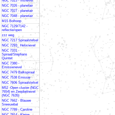
NGC 7023 - Irisnevel
NGC 7026 - planetair
NGC 7027 - planetair
NGC 7048 - planetair
M15 Bolhoop
NGC 7129/7142 -
reflectie/open
zzz weg
NGC 7217 Spiraalstelsel
NGC 7293_ Helixnevel
NGC 7331 -
Spiraal/Stephans
Quintet
NGC 7380 -
Emissienevel
NGC 7479 Balkspiraal
NGC 7538 Emissie
NGC 7606 Spiraalstelsel
M52 -Open cluster (NGC
7654) en Zeepbelnevel
(NGC 7635)
NGC 7662 - Blauwe
Sneeuwbal
NGC 7789 - Caroline
NGC 7814 - Kleine