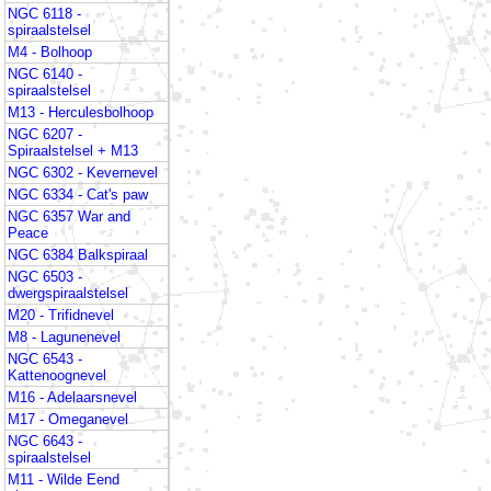
NGC 6118 -
spiraalstelsel
M4 - Bolhoop
NGC 6140 -
spiraalstelsel
M13 - Herculesbolhoop
NGC 6207 -
Spiraalstelsel + M13
NGC 6302 - Kevernevel
NGC 6334 - Cat's paw
NGC 6357 War and
Peace
NGC 6384 Balkspiraal
NGC 6503 -
dwergspiraalstelsel
M20 - Trifidnevel
M8 - Lagunenevel
NGC 6543 -
Kattenoognevel
M16 - Adelaarsnevel
M17 - Omeganevel
NGC 6643 -
spiraalstelsel
M11 - Wilde Eend