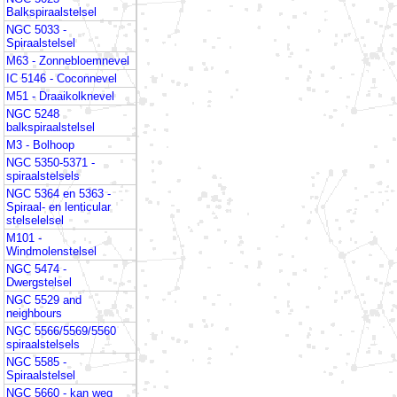
Balkspiraalstelsel
NGC 5033 -
Spiraalstelsel
M63 - Zonnebloemnevel
IC 5146 - Coconnevel
M51 - Draaikolknevel
NGC 5248
balkspiraalstelsel
M3 - Bolhoop
NGC 5350-5371 -
spiraalstelsels
NGC 5364 en 5363 -
Spiraal- en lenticular
stelselelsel
M101 -
Windmolenstelsel
NGC 5474 -
Dwergstelsel
NGC 5529 and
neighbours
NGC 5566/5569/5560
spiraalstelsels
NGC 5585 -
Spiraalstelsel
NGC 5660 - kan weg