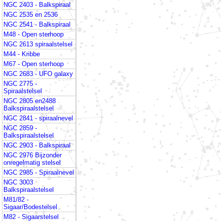
NGC 2403 - Balkspiraal
NGC 2535 en 2536
NGC 2541 - Balkspiraal
M48 - Open sterhoop
NGC 2613 spiraalstelsel
M44 - Kribbe
M67 - Open sterhoop
NGC 2683 - UFO galaxy
NGC 2775 -
Spiraalstelsel
NGC 2805 en2488
Balkspiraalstelsel
NGC 2841 - spiraalnevel
NGC 2859 -
Balkspiraalstelsel
NGC 2903 - Balkspiraal
NGC 2976 Bijzonder
onregelmatig stelsel
NGC 2985 - Spiraalnevel
NGC 3003
Balkspiraalstelsel
M81/82 -
Sigaar/Bodestelsel
M82 - Sigaarstelsel