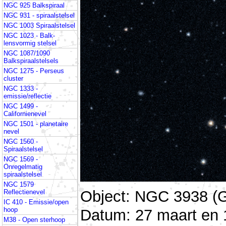
NGC 925 Balkspiraal
NGC 931 - spiraalstelsel
NGC 1003 Spiraalstelsel
NGC 1023 - Balk-
lensvormig stelsel
NGC 1087/1090
Balkspiraalstelsels
NGC 1275 - Perseus
cluster
NGC 1333 -
emissie/reflectie
NGC 1499 -
Californienevel
NGC 1501 - planetaire
nevel
NGC 1560 -
Spiraalstelsel
NGC 1569 -
Onregelmatig
spiraalstelsel
NGC 1579
Object: NGC 3938 (G
Reflectienevel
IC 410 - Emissie/open
hoop
Datum: 27 maart en 1
M38 - Open sterhoop