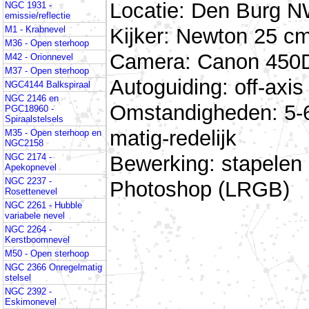
Locatie: Den Burg N
NGC 1931 -
emissie/reflectie
Kijker: Newton 25 cm
M1 - Krabnevel
M36 - Open sterhoop
Camera: Canon 450D
M42 - Orionnevel
M37 - Open sterhoop
Autoguiding: off-ax
NGC4144 Balkspiraal
NGC 2146 en
Omstandigheden: 5-6
PGC18960 -
Spiraalstelsels
matig-redelijk
M35 - Open sterhoop en
NGC2158
Bewerking: stapelen
NGC 2174 -
Apekopnevel
NGC 2237 -
Photoshop (LRGB)
Rosettenevel
NGC 2261 - Hubble
variabele nevel
NGC 2264 -
Kerstboomnevel
M50 - Open sterhoop
NGC 2366 Onregelmatig
stelsel
NGC 2392 -
Eskimonevel