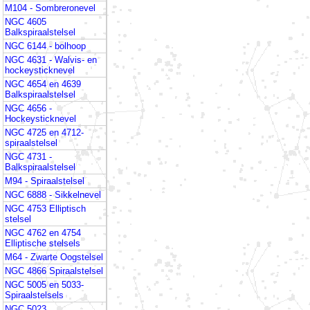
M104 - Sombreronevel
NGC 4605
Balkspiraalstelsel
NGC 6144 - bolhoop
NGC 4631 - Walvis- en
hockeysticknevel
NGC 4654 en 4639
Balkspiraalstelsel
NGC 4656 -
Hockeysticknevel
NGC 4725 en 4712-
spiraalstelsel
NGC 4731 -
Balkspiraalstelsel
M94 - Spiraalstelsel
NGC 6888 - Sikkelnevel
NGC 4753 Elliptisch
stelsel
NGC 4762 en 4754
Elliptische stelsels
M64 - Zwarte Oogstelsel
NGC 4866 Spiraalstelsel
NGC 5005 en 5033-
Spiraalstelsels
NGC 5023