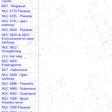
cluster
M57 - Ringnevel
NGC 6772 Planetair
NGC 6781 - Planetair
NGC 6791 - open
sterhoop
NGC 6818 - Planetair
NGC 6820 en 6823 -
Emissienevel en open
sterhoop
NGC 6822 -
Onregelmatig
zzzz kan weg
NGC 6826 -
Knipoognevel
M27 - Halternevel
NGC 6939 - Open
sterhoop
NGC 6946 - Fireworks
NGC 6960 - Sluiernevel
NGC 6992 - Sluiernevel
NGC 7000 - Noord
Amerika nevel
NGC 7008 Planetair