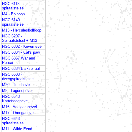
NGC 6118 -
spiraalstelsel
M4 - Bolhoop
NGC 6140 -
spiraalstelsel
M13 - Herculesbolhoop
NGC 6207 -
Spiraalstelsel + M13
NGC 6302 - Kevernevel
NGC 6334 - Cat's paw
NGC 6357 War and
Peace
NGC 6384 Balkspiraal
NGC 6503 -
dwergspiraalstelsel
M20 - Trifidnevel
M8 - Lagunenevel
NGC 6543 -
Kattenoognevel
M16 - Adelaarsnevel
M17 - Omeganevel
NGC 6643 -
spiraalstelsel
M11 - Wilde Eend