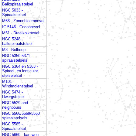
Balkspiraalstelsel
NGC 5033 -
Spiraalstelsel
M63 - Zonnebloemnevel
IC 5146 - Coconnevel
M51 - Draaikolknevel
NGC 5248
balkspiraalstelsel
M3 - Bolhoop
NGC 5350-5371 -
spiraalstelsels
NGC 5364 en 5363 -
Spiraal- en lenticular
stelselelsel
M101 -
Windmolenstelsel
NGC 5474 -
Dwergstelsel
NGC 5529 and
neighbours
NGC 5566/5569/5560
spiraalstelsels
NGC 5585 -
Spiraalstelsel
NGC 5660 - kan weg