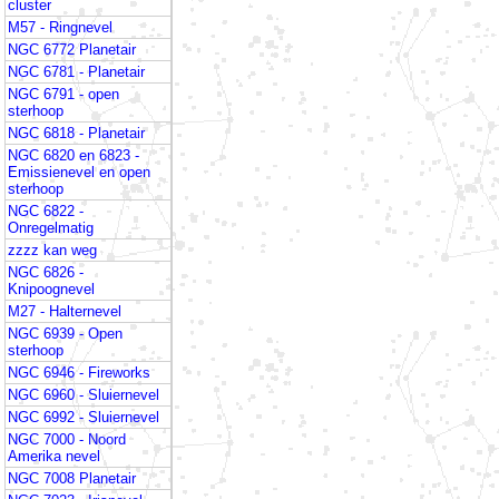
cluster
M57 - Ringnevel
NGC 6772 Planetair
NGC 6781 - Planetair
NGC 6791 - open
sterhoop
NGC 6818 - Planetair
NGC 6820 en 6823 -
Emissienevel en open
sterhoop
NGC 6822 -
Onregelmatig
zzzz kan weg
NGC 6826 -
Knipoognevel
M27 - Halternevel
NGC 6939 - Open
sterhoop
NGC 6946 - Fireworks
NGC 6960 - Sluiernevel
NGC 6992 - Sluiernevel
NGC 7000 - Noord
Amerika nevel
NGC 7008 Planetair