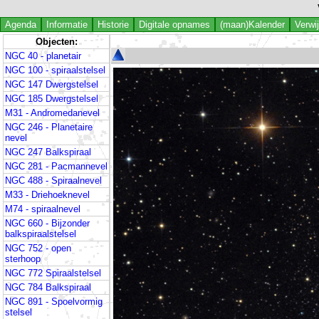
Agenda
Informatie
Historie
Digitale opnames
(maan)Kalender
Verwi
Objecten:
NGC 40 - planetair
NGC 100 - spiraalstelsel
NGC 147 Dwergstelsel
NGC 185 Dwergstelsel
M31 - Andromedanevel
NGC 246 - Planetaire
nevel
NGC 247 Balkspiraal
NGC 281 - Pacmannevel
NGC 488 - Spiraalnevel
M33 - Driehoeknevel
M74 - spiraalnevel
NGC 660 - Bijzonder
balkspiraalstelsel
NGC 752 - open
sterhoop
NGC 772 Spiraalstelsel
NGC 784 Balkspiraal
NGC 891 - Spoelvormig
stelsel