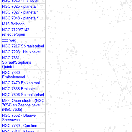
NGC 7023 - Irisnevel
NGC 7026 - planetair
NGC 7027 - planetair
NGC 7048 - planetair
M15 Bolhoop
NGC 7129/7142 -
reflectie/open
zzz weg
NGC 7217 Spiraalstelsel
NGC 7293_ Helixnevel
NGC 7331 -
Spiraal/Stephans
Quintet
NGC 7380 -
Emissienevel
NGC 7479 Balkspiraal
NGC 7538 Emissie
NGC 7606 Spiraalstelsel
M52 -Open cluster (NGC
7654) en Zeepbelnevel
(NGC 7635)
NGC 7662 - Blauwe
Sneeuwbal
NGC 7789 - Caroline
NGC 7814 - Kleine