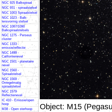
NGC 925 Balkspiraal
NGC 931 - spiraalstelsel
NGC 1003 Spiraalstelsel
NGC 1023 - Balk-
lensvormig stelsel
NGC 1087/1090
Balkspiraalstelsels
NGC 1275 - Perseus
cluster
NGC 1333 -
emissie/reflectie
NGC 1499 -
Californienevel
NGC 1501 - planetaire
nevel
NGC 1560 -
Spiraalstelsel
NGC 1569 -
Onregelmatig
spiraalstelsel
NGC 1579
Reflectienevel
IC 410 - Emissie/open
hoop
Object: M15 (Pegasu
M38 - Open sterhoop