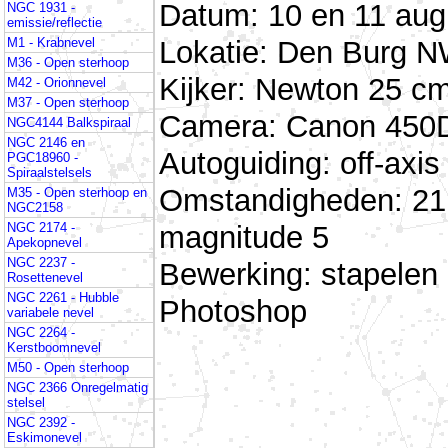
Datum: 10 en 11 aug
NGC 1931 -
emissie/reflectie
Lokatie: Den Burg N
M1 - Krabnevel
M36 - Open sterhoop
Kijker: Newton 25 cm
M42 - Orionnevel
M37 - Open sterhoop
Camera: Canon 450D 
NGC4144 Balkspiraal
NGC 2146 en
Autoguiding: off-ax
PGC18960 -
Spiraalstelsels
Omstandigheden: 21 
M35 - Open sterhoop en
NGC2158
magnitude 5
NGC 2174 -
Apekopnevel
NGC 2237 -
Bewerking: stapelen
Rosettenevel
NGC 2261 - Hubble
Photoshop
variabele nevel
NGC 2264 -
Kerstboomnevel
M50 - Open sterhoop
NGC 2366 Onregelmatig
stelsel
NGC 2392 -
Eskimonevel