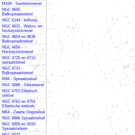
M104 - Sombreronevel
NGC 4605
Balkspiraalstelsel
NGC 6144 - bolhoop
NGC 4631 - Walvis- en
hockeysticknevel
NGC 4654 en 4639
Balkspiraalstelsel
NGC 4656 -
Hockeysticknevel
NGC 4725 en 4712-
spiraalstelsel
NGC 4731 -
Balkspiraalstelsel
M94 - Spiraalstelsel
NGC 6888 - Sikkelnevel
NGC 4753 Elliptisch
stelsel
NGC 4762 en 4754
Elliptische stelsels
M64 - Zwarte Oogstelsel
NGC 4866 Spiraalstelsel
NGC 5005 en 5033-
Spiraalstelsels
NGC 5023