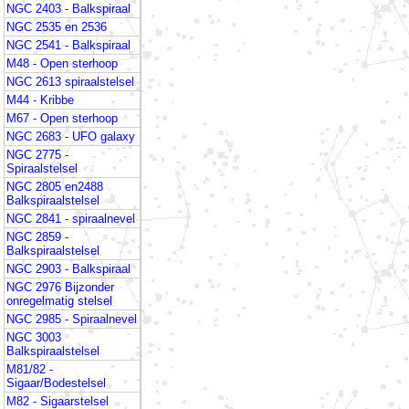
NGC 2403 - Balkspiraal
NGC 2535 en 2536
NGC 2541 - Balkspiraal
M48 - Open sterhoop
NGC 2613 spiraalstelsel
M44 - Kribbe
M67 - Open sterhoop
NGC 2683 - UFO galaxy
NGC 2775 -
Spiraalstelsel
NGC 2805 en2488
Balkspiraalstelsel
NGC 2841 - spiraalnevel
NGC 2859 -
Balkspiraalstelsel
NGC 2903 - Balkspiraal
NGC 2976 Bijzonder
onregelmatig stelsel
NGC 2985 - Spiraalnevel
NGC 3003
Balkspiraalstelsel
M81/82 -
Sigaar/Bodestelsel
M82 - Sigaarstelsel