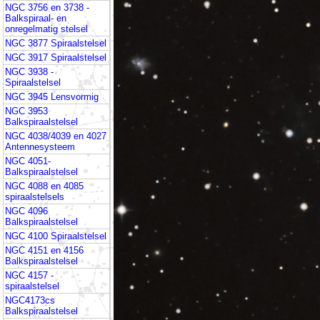
NGC 3756 en 3738 -
Balkspiraal- en
onregelmatig stelsel
NGC 3877 Spiraalstelsel
NGC 3917 Spiraalstelsel
NGC 3938 -
Spiraalstelsel
NGC 3945 Lensvormig
NGC 3953
Balkspiraalstelsel
NGC 4038/4039 en 4027
Antennesysteem
NGC 4051-
Balkspiraalstelsel
NGC 4088 en 4085
spiraalstelsels
NGC 4096
Balkspiraalstelsel
NGC 4100 Spiraalstelsel
NGC 4151 en 4156
Balkspiraalstelsel
NGC 4157 -
spiraalstelsel
NGC4173cs
Balkspiraalstelsel