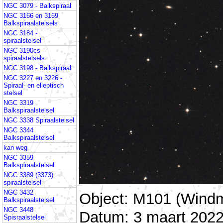
NGC 3079 - Balkspiraal
NGC 3166 en 3169
Balkspiraalstelsels
NGC 3184 -
spiraalstelsel
NGC 3190cs -
spiraalstelsels
NGC 3198 - Balkspiraal
NGC 3227 en 3226 -
Spiraal- en elleptisch
stelsel
NGC 3319
Balkspiraalstelsel
NGC 3338 Spiraalstelsel
NGC 3344
Balkspiraalstelsel
kan weg
NGC 3359
Balkspiraalstelsel
NGC 3389 (3373)
spiraalstelsel
NGC 3432
Object: M101 (Windm
Balkspiraalstelsel
NGC 3448
Datum: 3 maart 2022
Spisraalstelsel