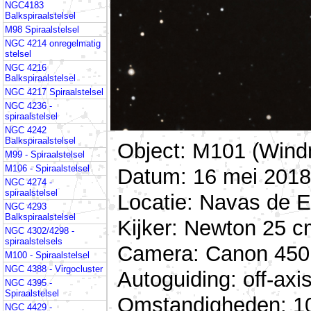
NGC4183
Balkspiraalstelsel
M98 Spiraalstelsel
NGC 4214 onregelmatig
stelsel
NGC 4216
Balkspiraalstelsel
NGC 4217 Spiraalstelsel
NGC 4236 -
spiraalstelsel
NGC 4242
Balkspiraalstelsel
Object: M101 (Windm
M99 - Spiraalstelsel
M106 - Spiraalstelsel
Datum: 16 mei 2018
NGC 4274 -
spiraalstelsel
Locatie: Navas de E
NGC 4293
Balkspiraalstelsel
Kijker: Newton 25 cm
NGC 4302/4298 -
spiraalstelsels
Camera: Canon 450D 
M100 - Spiraalstelsel
NGC 4388 - Virgocluster
Autoguiding: off-a
NGC 4395 -
Spiraalstelsel
Omstandigheden: 10 
NGC 4429 -