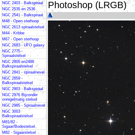
Photoshop (LRGB)
NGC 2403 - Balkspiraal
NGC 2535 en 2536
NGC 2541 - Balkspiraal
M48 - Open sterhoop
NGC 2613 spiraalstelsel
M44 - Kribbe
M67 - Open sterhoop
NGC 2683 - UFO galaxy
NGC 2775 -
Spiraalstelsel
NGC 2805 en2488
Balkspiraalstelsel
NGC 2841 - spiraalnevel
NGC 2859 -
Balkspiraalstelsel
NGC 2903 - Balkspiraal
NGC 2976 Bijzonder
onregelmatig stelsel
NGC 2985 - Spiraalnevel
NGC 3003
Balkspiraalstelsel
M81/82 -
Sigaar/Bodestelsel
M82 - Sigaarstelsel