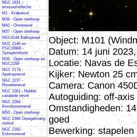
NGC 1931 -
emissie/reflectie
M1 - Krabnevel
M36 - Open sterhoop
M42 - Orionnevel
M37 - Open sterhoop
Object: M101 (Windm
NGC4144 Balkspiraal
NGC 2146 en
PGC18960 -
Datum: 14 juni 2023,
Spiraalstelsels
M35 - Open sterhoop en
Locatie: Navas de E
NGC2158
NGC 2174 -
Kijker: Newton 25 cm
Apekopnevel
NGC 2237 -
Camera: Canon 450D 
Rosettenevel
NGC 2261 - Hubble
Autoguiding: off-ax
variabele nevel
NGC 2264 -
Omstandigheden: 14 
Kerstboomnevel
M50 - Open sterhoop
goed
NGC 2366 Onregelmatig
stelsel
Bewerking: stapelen
NGC 2392 -
Eskimonevel