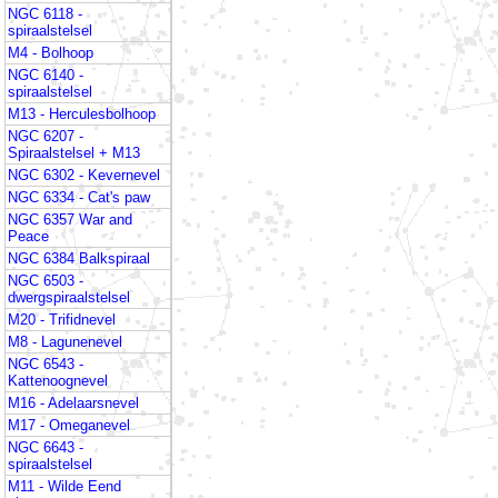
NGC 6118 -
spiraalstelsel
M4 - Bolhoop
NGC 6140 -
spiraalstelsel
M13 - Herculesbolhoop
NGC 6207 -
Spiraalstelsel + M13
NGC 6302 - Kevernevel
NGC 6334 - Cat's paw
NGC 6357 War and
Peace
NGC 6384 Balkspiraal
NGC 6503 -
dwergspiraalstelsel
M20 - Trifidnevel
M8 - Lagunenevel
NGC 6543 -
Kattenoognevel
M16 - Adelaarsnevel
M17 - Omeganevel
NGC 6643 -
spiraalstelsel
M11 - Wilde Eend