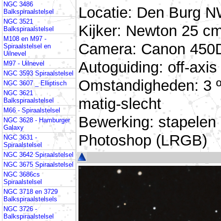
NGC 3486
Locatie: Den Burg N
Balkspiraalstelsel
NGC 3521
Kijker: Newton 25 cm
Balkspiraalstelsel
M108 en M97 -
Camera: Canon 450D
Spiraalstelsel en
Uilnevel
Autoguiding: off-ax
M97 - Uilnevel
NGC 3593 Spiraalstelsel
Omstandigheden: 3 º
NGC 3607 _ Elliptisch
NGC 3621
matig-slecht
Balkspiraalstelsel
M66 - Spiraalstelsel
Bewerking: stapelen
NGC 3628 - Hamburger
Galaxy
Photoshop (LRGB)
NGC 3631 -
Spiraalstelsel
NGC 3642 Spiraalstelsel
NGC 3675 Spiraalstelsel
NGC 3686cs
Spiraalstelsel
NGC 3718 en 3729
Balkspiraalstelsels
NGC 3726 -
Balkspiraalstelsel