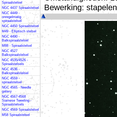
Spiraalstelsel
Bewerking: stapele
NGC 4437 Spiraalstelsel
NGC 4449 -
onregelmatig
spiraalstelsel
NGC 4450 Spiraalstelsel
M49 - Elliptisch stelsel
NGC 4490 -
Balkspiraalstelsel
M88 - Spiraalstelsel
NGC 4527
Balkspiraalstelsel
NGC 4535/4526 -
Spiraalstelsels
NGC 4536 -
Balkspiraalstelsel
NGC 4559 -
spiraalstelsel
NGC 4565 - Needle
galaxy
NGC 4567-4568
Siamese Tweeling -
Spiraalstelsels
NGC 4569 Spiraalstelsel
M58 Spiraalstelsel