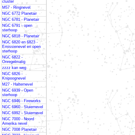
cluster
M57 - Ringnevel
NGC 6772 Planetair
NGC 6781 - Planetair
NGC 6791 - open
sterhoop
NGC 6818 - Planetair
NGC 6820 en 6823 -
Emissienevel en open
sterhoop
NGC 6822 -
Onregelmatig
zzzz kan weg
NGC 6826 -
Knipoognevel
M27 - Halternevel
NGC 6939 - Open
sterhoop
NGC 6946 - Fireworks
NGC 6960 - Sluiernevel
NGC 6992 - Sluiernevel
NGC 7000 - Noord
Amerika nevel
NGC 7008 Planetair