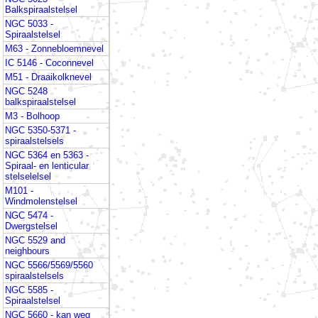
Balkspiraalstelsel
NGC 5033 -
Spiraalstelsel
M63 - Zonnebloemnevel
IC 5146 - Coconnevel
M51 - Draaikolknevel
NGC 5248
balkspiraalstelsel
M3 - Bolhoop
NGC 5350-5371 -
spiraalstelsels
NGC 5364 en 5363 -
Spiraal- en lenticular
stelselelsel
M101 -
Windmolenstelsel
NGC 5474 -
Dwergstelsel
NGC 5529 and
neighbours
NGC 5566/5569/5560
spiraalstelsels
NGC 5585 -
Spiraalstelsel
NGC 5660 - kan weg