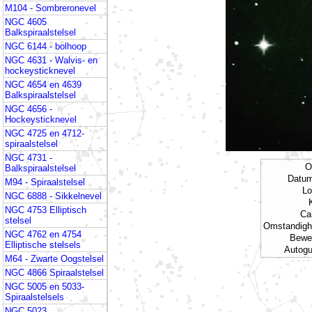
M104 - Sombreronevel
NGC 4605
Balkspiraalstelsel
NGC 6144 - bolhoop
NGC 4631 - Walvis- en
hockeysticknevel
NGC 4654 en 4639
Balkspiraalstelsel
NGC 4656 -
Hockeysticknevel
NGC 4725 en 4712-
spiraalstelsel
NGC 4731 -
O
Balkspiraalstelsel
Datum
M94 - Spiraalstelsel
Lo
NGC 6888 - Sikkelnevel
NGC 4753 Elliptisch
Ca
stelsel
Omstandig
NGC 4762 en 4754
Bewe
Elliptische stelsels
Autogu
M64 - Zwarte Oogstelsel
NGC 4866 Spiraalstelsel
NGC 5005 en 5033-
Spiraalstelsels
NGC 5023