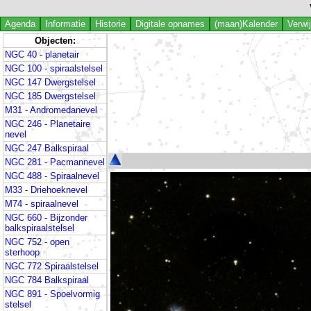
Agenda
Informatie
Historie
Digitale opnames
(maan)Kalender
Verwi
Objecten:
NGC 40 - planetair
NGC 100 - spiraalstelsel
NGC 147 Dwergstelsel
NGC 185 Dwergstelsel
M31 - Andromedanevel
NGC 246 - Planetaire
nevel
NGC 247 Balkspiraal
NGC 281 - Pacmannevel
NGC 488 - Spiraalnevel
M33 - Driehoeknevel
M74 - spiraalnevel
NGC 660 - Bijzonder
balkspiraalstelsel
NGC 752 - open
sterhoop
NGC 772 Spiraalstelsel
NGC 784 Balkspiraal
NGC 891 - Spoelvormig
stelsel