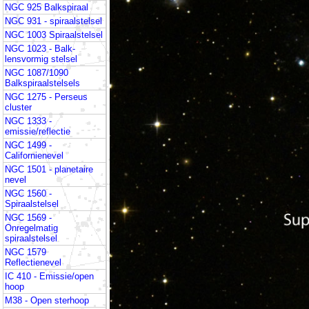
NGC 925 Balkspiraal
NGC 931 - spiraalstelsel
NGC 1003 Spiraalstelsel
NGC 1023 - Balk-
lensvormig stelsel
NGC 1087/1090
Balkspiraalstelsels
NGC 1275 - Perseus
cluster
NGC 1333 -
emissie/reflectie
NGC 1499 -
Californienevel
NGC 1501 - planetaire
nevel
NGC 1560 -
Spiraalstelsel
NGC 1569 -
Onregelmatig
spiraalstelsel
NGC 1579
Reflectienevel
IC 410 - Emissie/open
hoop
M38 - Open sterhoop