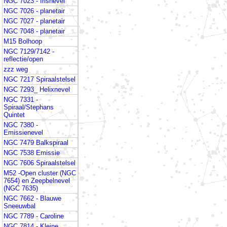
NGC 7023 - Irisnevel
NGC 7026 - planetair
NGC 7027 - planetair
NGC 7048 - planetair
M15 Bolhoop
NGC 7129/7142 -
reflectie/open
zzz weg
NGC 7217 Spiraalstelsel
NGC 7293_ Helixnevel
NGC 7331 -
Spiraal/Stephans
Quintet
NGC 7380 -
Emissienevel
NGC 7479 Balkspiraal
NGC 7538 Emissie
NGC 7606 Spiraalstelsel
M52 -Open cluster (NGC
7654) en Zeepbelnevel
(NGC 7635)
NGC 7662 - Blauwe
Sneeuwbal
NGC 7789 - Caroline
NGC 7814 - Kleine