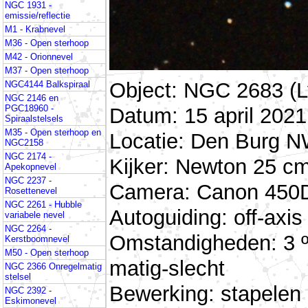
NGC 1931 -
emissie/reflectie
M1 - Krabnevel
M36 - Open sterhoop
M42 - Orionnevel
M37 - Open sterhoop
Object: NGC 2683 (L
NGC4144 Balkspiraal
NGC 2146 en
PGC18960 -
Datum: 15 april 2021
Spiraalstelsels
M35 - Open sterhoop en
Locatie: Den Burg N
NGC2158
NGC 2174 -
Kijker: Newton 25 cm
Apekopnevel
NGC 2237 -
Camera: Canon 450D
Rosettenevel
NGC 2261 - Hubble
Autoguiding: off-ax
variabele nevel
NGC 2264 -
Omstandigheden: 3 º
Kerstboomnevel
M50 - Open sterhoop
matig-slecht
NGC 2366 Onregelmatig
stelsel
Bewerking: stapelen
NGC 2392 -
Eskimonevel