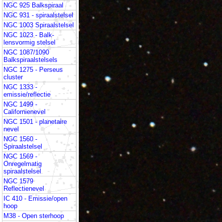
NGC 925 Balkspiraal
NGC 931 - spiraalstelsel
NGC 1003 Spiraalstelsel
NGC 1023 - Balk-
lensvormig stelsel
NGC 1087/1090
Balkspiraalstelsels
NGC 1275 - Perseus
cluster
NGC 1333 -
emissie/reflectie
NGC 1499 -
Californienevel
NGC 1501 - planetaire
nevel
NGC 1560 -
Spiraalstelsel
NGC 1569 -
Onregelmatig
spiraalstelsel
NGC 1579
Reflectienevel
IC 410 - Emissie/open
hoop
M38 - Open sterhoop