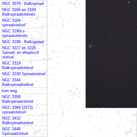
NGC 3079 - Balkspiraal
NGC 3166 en 3169
Balkspiraalstelsels
NGC 3184 -
spiraalstelsel
NGC 3190cs -
spiraalstelsels
NGC 3198 - Balkspiraal
NGC 3227 en 3226 -
Spiraal- en elleptisch
stelsel
NGC 3319
Balkspiraalstelsel
NGC 3338 Spiraalstelsel
NGC 3344
Balkspiraalstelsel
kan weg
NGC 3359
Balkspiraalstelsel
NGC 3389 (3373)
spiraalstelsel
NGC 3432
Balkspiraalstelsel
NGC 3448
Spisraalstelsel