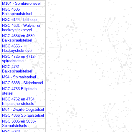
M104 - Sombreronevel
NGC 4605
Balkspiraalstelsel
NGC 6144 - bolhoop
NGC 4631 - Walvis- en
hockeysticknevel
NGC 4654 en 4639
Balkspiraalstelsel
NGC 4656 -
Hockeysticknevel
NGC 4725 en 4712-
spiraalstelsel
NGC 4731 -
Balkspiraalstelsel
M94 - Spiraalstelsel
NGC 6888 - Sikkelnevel
NGC 4753 Elliptisch
stelsel
NGC 4762 en 4754
Elliptische stelsels
M64 - Zwarte Oogstelsel
NGC 4866 Spiraalstelsel
NGC 5005 en 5033-
Spiraalstelsels
NGC 5023