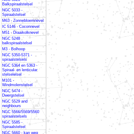
Balkspiraalstelsel
NGC 5033 -
Spiraalstelsel
M63 - Zonnebloemnevel
IC 5146 - Coconnevel
M51 - Draaikolknevel
NGC 5248
balkspiraalstelsel
M3 - Bolhoop
NGC 5350-5371 -
spiraalstelsels
NGC 5364 en 5363 -
Spiraal- en lenticular
stelselelsel
M101 -
Windmolenstelsel
NGC 5474 -
Dwergstelsel
NGC 5529 and
neighbours
NGC 5566/5569/5560
spiraalstelsels
NGC 5585 -
Spiraalstelsel
NGC 5660 - kan weg