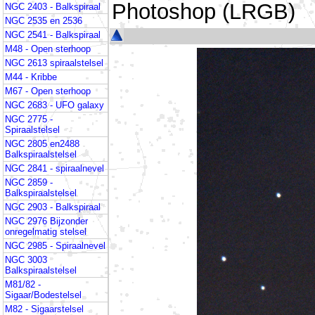
Photoshop (LRGB)
NGC 2403 - Balkspiraal
NGC 2535 en 2536
NGC 2541 - Balkspiraal
M48 - Open sterhoop
NGC 2613 spiraalstelsel
M44 - Kribbe
M67 - Open sterhoop
NGC 2683 - UFO galaxy
NGC 2775 -
Spiraalstelsel
NGC 2805 en2488
Balkspiraalstelsel
NGC 2841 - spiraalnevel
NGC 2859 -
Balkspiraalstelsel
NGC 2903 - Balkspiraal
NGC 2976 Bijzonder
onregelmatig stelsel
NGC 2985 - Spiraalnevel
NGC 3003
Balkspiraalstelsel
M81/82 -
Sigaar/Bodestelsel
M82 - Sigaarstelsel