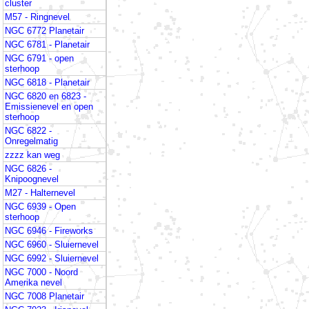
cluster
M57 - Ringnevel
NGC 6772 Planetair
NGC 6781 - Planetair
NGC 6791 - open
sterhoop
NGC 6818 - Planetair
NGC 6820 en 6823 -
Emissienevel en open
sterhoop
NGC 6822 -
Onregelmatig
zzzz kan weg
NGC 6826 -
Knipoognevel
M27 - Halternevel
NGC 6939 - Open
sterhoop
NGC 6946 - Fireworks
NGC 6960 - Sluiernevel
NGC 6992 - Sluiernevel
NGC 7000 - Noord
Amerika nevel
NGC 7008 Planetair