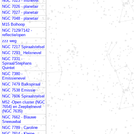
NGC 7023 - Irisnevel
NGC 7026 - planetair
NGC 7027 - planetair
NGC 7048 - planetair
M15 Bolhoop
NGC 7129/7142 -
reflectie/open
zzz weg
NGC 7217 Spiraalstelsel
NGC 7293_ Helixnevel
NGC 7331 -
Spiraal/Stephans
Quintet
NGC 7380 -
Emissienevel
NGC 7479 Balkspiraal
NGC 7538 Emissie
NGC 7606 Spiraalstelsel
M52 -Open cluster (NGC
7654) en Zeepbelnevel
(NGC 7635)
NGC 7662 - Blauwe
Sneeuwbal
NGC 7789 - Caroline
NGC 7814 - Kleine