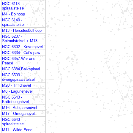
NGC 6118 -
spiraalstelsel
M4 - Bolhoop
NGC 6140 -
spiraalstelsel
M13 - Herculesbolhoop
NGC 6207 -
Spiraalstelsel + M13
NGC 6302 - Kevernevel
NGC 6334 - Cat's paw
NGC 6357 War and
Peace
NGC 6384 Balkspiraal
NGC 6503 -
dwergspiraalstelsel
M20 - Trifidnevel
M8 - Lagunenevel
NGC 6543 -
Kattenoognevel
M16 - Adelaarsnevel
M17 - Omeganevel
NGC 6643 -
spiraalstelsel
M11 - Wilde Eend