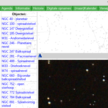
Agenda
Informatie
Historie
Digitale opnames
(maan)Kalender
Verwi
Objecten:
NGC 40 - planetair
NGC 100 - spiraalstelsel
NGC 147 Dwergstelsel
NGC 185 Dwergstelsel
M31 - Andromedanevel
NGC 246 - Planetaire
nevel
NGC 247 Balkspiraal
NGC 281 - Pacmannevel
NGC 488 - Spiraalnevel
M33 - Driehoeknevel
M74 - spiraalnevel
NGC 660 - Bijzonder
balkspiraalstelsel
NGC 752 - open
sterhoop
NGC 772 Spiraalstelsel
NGC 784 Balkspiraal
NGC 891 - Spoelvormig
stelsel