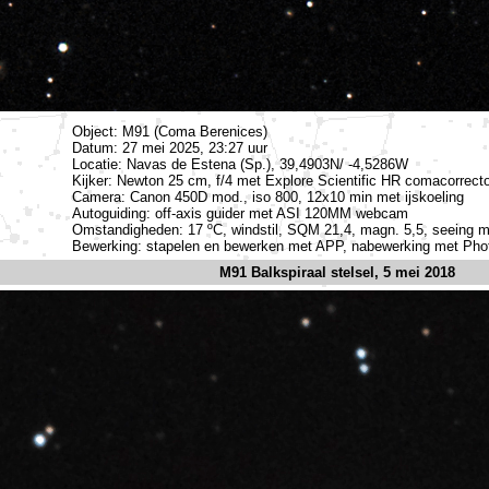
Object: M91 (Coma Berenices)
Datum: 27 mei 2025, 23:27 uur
Locatie: Navas de Estena (Sp.), 39,4903N/ -4,5286W
Kijker: Newton 25 cm, f/4 met Explore Scientific HR comacorrecto
Camera: Canon 450D mod., iso 800, 12x10 min met ijskoeling
Autoguiding: off-axis guider met ASI 120MM webcam
Omstandigheden: 17 ºC, windstil, SQM 21,4, magn. 5,5, seeing m
Bewerking: stapelen en bewerken met APP, nabewerking met Ph
M91 Balkspiraal stelsel, 5 mei 2018