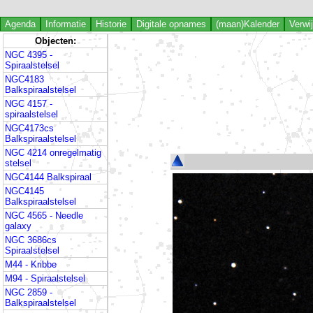
Agenda
Informatie
Historie
Digitale opnames
(maan)Kalender
Verwi
Objecten:
NGC 4395 -
Spiraalstelsel
NGC4183
Balkspiraalstelsel
NGC 4157 -
spiraalstelsel
NGC4173cs
Balkspiraalstelsel
NGC 4214 onregelmatig
stelsel
NGC4144 Balkspiraal
NGC4145
Balkspiraalstelsel
NGC 4565 - Needle
galaxy
NGC 3686cs
Spiraalstelsel
M44 - Kribbe
M94 - Spiraalstelsel
NGC 2859 -
Balkspiraalstelsel