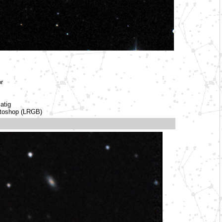
r
atig
otoshop (LRGB)