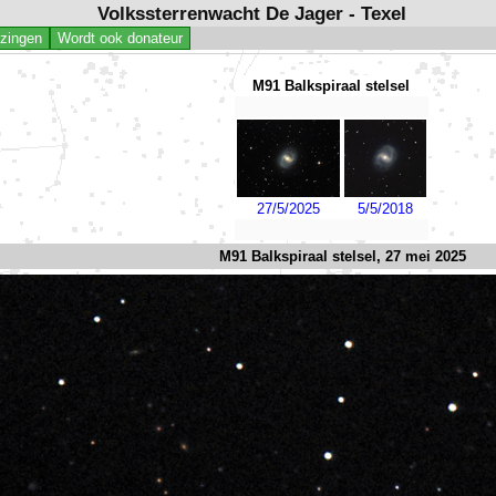
Volkssterrenwacht De Jager - Texel
jzingen
Wordt ook donateur
M91 Balkspiraal stelsel
27/5/2025
5/5/2018
M91 Balkspiraal stelsel, 27 mei 2025