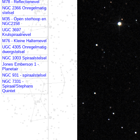
M78 - Reflectienevel
NGC 2366 Onregelmatig
stelsel
M35 - Open sterhoop en
NGC2158
UGC 3697 _
Krulspiraalnevel
M76 - Kleine Halternevel
UGC 4305 Onregelmatig
dwergstelsel
NGC 1003 Spiraalstelsel
Jones Emberson 1 -
Planetair
NGC 931 - spiraalstelsel
NGC 7331 -
Spiraal/Stephans
Quintet