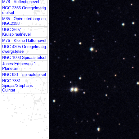
M78 - Reflectienevel
NGC 2366 Onregelmatig
stelsel
M35 - Open sterhoop en
NGC2158
UGC 3697 _
Krulspiraalnevel
M76 - Kleine Halternevel
UGC 4305 Onregelmatig
dwergstelsel
NGC 1003 Spiraalstelsel
Jones Emberson 1 -
Planetair
NGC 931 - spiraalstelsel
NGC 7331 -
Spiraal/Stephans
Quintet