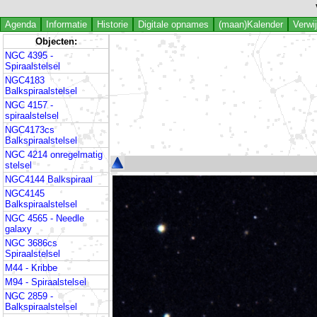
Agenda
Informatie
Historie
Digitale opnames
(maan)Kalender
Verwi
Objecten:
NGC 4395 -
Spiraalstelsel
NGC4183
Balkspiraalstelsel
NGC 4157 -
spiraalstelsel
NGC4173cs
Balkspiraalstelsel
NGC 4214 onregelmatig
stelsel
NGC4144 Balkspiraal
NGC4145
Balkspiraalstelsel
NGC 4565 - Needle
galaxy
NGC 3686cs
Spiraalstelsel
M44 - Kribbe
M94 - Spiraalstelsel
NGC 2859 -
Balkspiraalstelsel