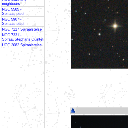
neighbours
NGC 5585 -
Spiraalstelsel
NGC 5907 -
Spiraalstelsel
NGC 7217 Spiraalstelsel
NGC 7331 -
Spiraal/Stephans Quintet
UGC 2082 Spiraalstelsel