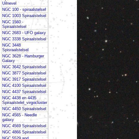
Uilnevel
NGC 100 - spiraalstelsel
NGC 1003 Spiraalstelsel
NGC 1560 -
Spiraalstelsel
NGC 2683 - UFO galaxy
NGC 3338 Spiraalstelsel
NGC 3448
Spisraalstelsel
NGC 3628 - Hamburger
Galaxy
NGC 3642 Spiraalstelsel
NGC 3877 Spiraalstelsel
NGC 3917 Spiraalstelsel
NGC 4100 Spiraalstelsel
NGC 4437 Spiraalstelsel
NGC 4438 en 4435
Spiraalstelel_virgocluster
NGC 4450 Spiraalstelsel
NGC 4565 - Needle
galaxy
NGC 4569 Spiraalstelsel
NGC 4866 Spiraalstelsel
NGC 5529 and