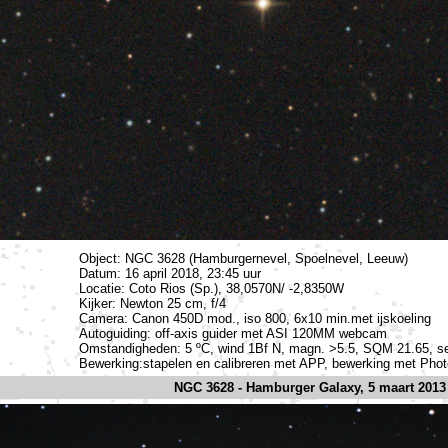
Object: NGC 3628 (Hamburgernevel, Spoelnevel, Leeuw)
Datum: 16 april 2018, 23:45 uur
Locatie: Coto Rios (Sp.), 38,0570N/ -2,8350W
Kijker: Newton 25 cm, f/4
Camera: Canon 450D mod., iso 800, 6x10 min.met ijskoeling
Autoguiding: off-axis guider met ASI 120MM webcam
Omstandigheden: 5 ºC, wind 1Bf N, magn. >5.5, SQM 21.65, see
Bewerking:stapelen en calibreren met APP, bewerking met Pho
NGC 3628 - Hamburger Galaxy, 5 maart 2013