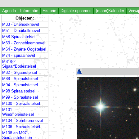
Agenda
Informatie
Historie
Digitale opnames
(maan)Kalender
Verwi
Objecten:
M33 - Driehoeknevel
M51 - Draaikolknevel
M58 Spiraalstelsel
M63 - Zonnebloemnevel
M64 - Zwarte Oogstelsel
M74 - spiraalnevel
M81/82 -
Sigaar/Bodestelsel
M82 - Sigaarstelsel
M88 - Spiraalstelsel
M94 - Spiraalstelsel
M98 Spiraalstelsel
M99 - Spiraalstelsel
M100 - Spiraalstelsel
M101 -
Windmolenstelsel
M104 - Sombreronevel
M106 - Spiraalstelsel
M108 en M97 -
Spiraalstelsel en