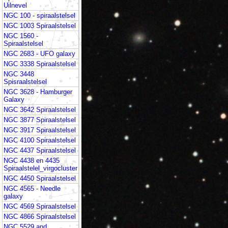
Uilnevel
NGC 100 - spiraalstelsel
NGC 1003 Spiraalstelsel
NGC 1560 -
Spiraalstelsel
NGC 2683 - UFO galaxy
NGC 3338 Spiraalstelsel
NGC 3448
Spisraalstelsel
NGC 3628 - Hamburger
Galaxy
NGC 3642 Spiraalstelsel
NGC 3877 Spiraalstelsel
NGC 3917 Spiraalstelsel
NGC 4100 Spiraalstelsel
NGC 4437 Spiraalstelsel
NGC 4438 en 4435
Spiraalstelel_virgocluster
NGC 4450 Spiraalstelsel
NGC 4565 - Needle
galaxy
NGC 4569 Spiraalstelsel
NGC 4866 Spiraalstelsel
NGC 5529 and