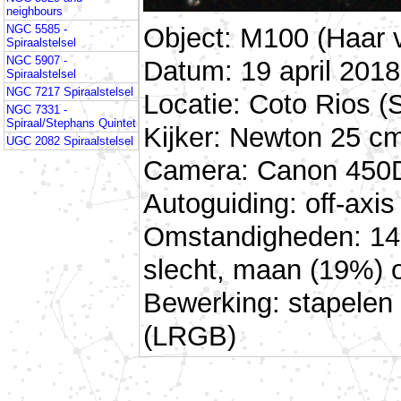
neighbours
Object: M100 (Haar 
NGC 5585 -
Spiraalstelsel
NGC 5907 -
Datum: 19 april 2018
Spiraalstelsel
NGC 7217 Spiraalstelsel
Locatie: Coto Rios (
NGC 7331 -
Spiraal/Stephans Quintet
Kijker: Newton 25 cm
UGC 2082 Spiraalstelsel
Camera: Canon 450D 
Autoguiding: off-ax
Omstandigheden: 14 
slecht, maan (19%) 
Bewerking: stapelen
(LRGB)