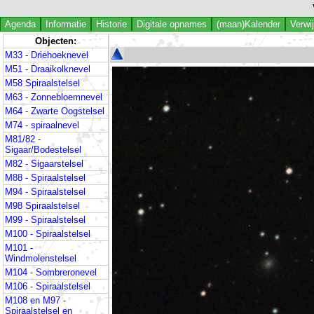
Agenda
Informatie
Historie
Digitale opnames
(maan)Kalender
Verwi
Objecten:
M33 - Driehoeknevel
M51 - Draaikolknevel
M58 Spiraalstelsel
M63 - Zonnebloemnevel
M64 - Zwarte Oogstelsel
M74 - spiraalnevel
M81/82 -
Sigaar/Bodestelsel
M82 - Sigaarstelsel
M88 - Spiraalstelsel
M94 - Spiraalstelsel
M98 Spiraalstelsel
M99 - Spiraalstelsel
M100 - Spiraalstelsel
M101 -
Windmolenstelsel
M104 - Sombreronevel
M106 - Spiraalstelsel
M108 en M97 -
Spiraalstelsel en