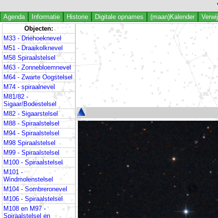
Agenda
Informatie
Historie
Digitale opnames
(maan)Kalender
Verwi
Objecten:
M33 - Driehoeknevel
M51 - Draaikolknevel
M58 Spiraalstelsel
M63 - Zonnebloemnevel
M64 - Zwarte Oogstelsel
M74 - spiraalnevel
M81/82 -
Sigaar/Bodestelsel
M82 - Sigaarstelsel
M88 - Spiraalstelsel
M94 - Spiraalstelsel
M98 Spiraalstelsel
M99 - Spiraalstelsel
M100 - Spiraalstelsel
M101 -
Windmolenstelsel
M104 - Sombreronevel
M106 - Spiraalstelsel
M108 en M97 -
Spiraalstelsel en