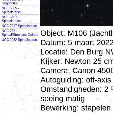
neighbours
NGC 5585 -
Spiraalstelsel
NGC 5907 -
Spiraalstelsel
NGC 7217 Spiraalstelsel
Object: M106 (Jacht
NGC 7331 -
Spiraal/Stephans Quintet
UGC 2082 Spiraalstelsel
Datum: 5 maart 2022
Locatie: Den Burg N
Kijker: Newton 25 cm
Camera: Canon 450D
Autoguiding: off-ax
Omstandigheden: 2 º
seeing matig
Bewerking: stapelen