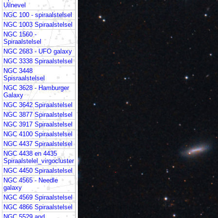
Uilnevel
NGC 100 - spiraalstelsel
NGC 1003 Spiraalstelsel
NGC 1560 -
Spiraalstelsel
NGC 2683 - UFO galaxy
NGC 3338 Spiraalstelsel
NGC 3448
Spisraalstelsel
NGC 3628 - Hamburger
Galaxy
NGC 3642 Spiraalstelsel
NGC 3877 Spiraalstelsel
NGC 3917 Spiraalstelsel
NGC 4100 Spiraalstelsel
NGC 4437 Spiraalstelsel
NGC 4438 en 4435
Spiraalstelel_virgocluster
NGC 4450 Spiraalstelsel
NGC 4565 - Needle
galaxy
NGC 4569 Spiraalstelsel
NGC 4866 Spiraalstelsel
NGC 5529 and