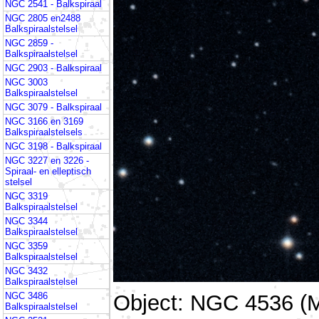
NGC 2541 - Balkspiraal
NGC 2805 en2488
Balkspiraalstelsel
NGC 2859 -
Balkspiraalstelsel
NGC 2903 - Balkspiraal
NGC 3003
Balkspiraalstelsel
NGC 3079 - Balkspiraal
NGC 3166 en 3169
Balkspiraalstelsels
NGC 3198 - Balkspiraal
NGC 3227 en 3226 -
Spiraal- en elleptisch
stelsel
NGC 3319
Balkspiraalstelsel
NGC 3344
Balkspiraalstelsel
NGC 3359
Balkspiraalstelsel
NGC 3432
Balkspiraalstelsel
Object: NGC 4536 (
NGC 3486
Balkspiraalstelsel