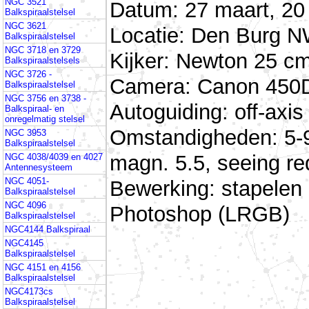
NGC 3521
Datum: 27 maart, 20 
Balkspiraalstelsel
NGC 3621
Locatie: Den Burg N
Balkspiraalstelsel
NGC 3718 en 3729
Kijker: Newton 25 cm
Balkspiraalstelsels
NGC 3726 -
Camera: Canon 450D
Balkspiraalstelsel
NGC 3756 en 3738 -
Autoguiding: off-ax
Balkspiraal- en
onregelmatig stelsel
Omstandigheden: 5-9
NGC 3953
Balkspiraalstelsel
magn. 5.5, seeing red
NGC 4038/4039 en 4027
Antennesysteem
NGC 4051-
Bewerking: stapelen
Balkspiraalstelsel
NGC 4096
Photoshop (LRGB)
Balkspiraalstelsel
NGC4144 Balkspiraal
NGC4145
Balkspiraalstelsel
NGC 4151 en 4156
Balkspiraalstelsel
NGC4173cs
Balkspiraalstelsel