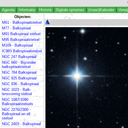
Agenda
Informatie
Historie
Digitale opnames
(maan)Kalender
Verwi
Objecten:
M61 - Balkspiraalstelsel
M77 - Balkspiraal
M91 Balkspiraal stelsel
M95 Balkspiraalstelsel
M109 - Balkspiraal
IC983 Balkspiraalstelsel
NGC 247 Balkspiraal
NGC 660 - Bijzonder
balkspiraalstelsel
NGC 784 Balkspiraal
NGC 925 Balkspiraal
NGC 936 - Balkspiraal
NGC 1023 - Balk-
lensvormig stelsel
NGC 1087/1090
Balkspiraalstelsels
NGC 2276/2300 -
Balkspiraal en ell.
stelsel
NGC 2403 - Balkspiraal