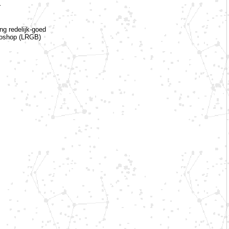
r
g redelijk-goed
toshop (LRGB)