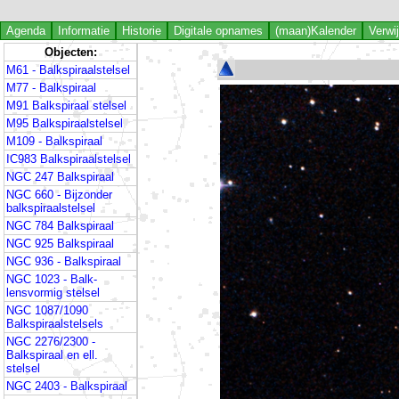
Agenda
Informatie
Historie
Digitale opnames
(maan)Kalender
Verwi
Objecten:
M61 - Balkspiraalstelsel
M77 - Balkspiraal
M91 Balkspiraal stelsel
M95 Balkspiraalstelsel
M109 - Balkspiraal
IC983 Balkspiraalstelsel
NGC 247 Balkspiraal
NGC 660 - Bijzonder
balkspiraalstelsel
NGC 784 Balkspiraal
NGC 925 Balkspiraal
NGC 936 - Balkspiraal
NGC 1023 - Balk-
lensvormig stelsel
NGC 1087/1090
Balkspiraalstelsels
NGC 2276/2300 -
Balkspiraal en ell.
stelsel
NGC 2403 - Balkspiraal