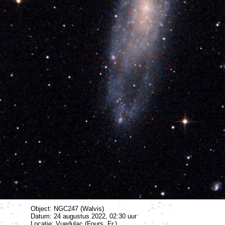
Object: NGC247 (Walvis)
Datum: 24 augustus 2022, 02:30 uur
Locatie: Vuedulac (Fours, Fr.)