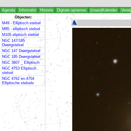
Agenda
Informatie
Historie
Digitale opnames
(maan)Kalender
Verwi
Objecten:
M49 - Elliptisch stelsel
M85 - elliptisch stelsel
M105 eliptisch stelsel
NGC 147/185
Dwergstelsel
NGC 147 Dwergstelsel
NGC 185 Dwergstelsel
NGC 3607 _ Elliptisch
NGC 4753 Elliptisch
stelsel
NGC 4762 en 4754
Elliptische stelsels