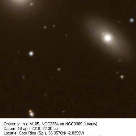
Object: v.l.n.r. M105, NGC3384 en NGC3389 (Leeuw)
Datum: 18 april 2018, 22:30 uur
Locatie: Coto Rios (Sp.), 38,0570N/ -2,8350W